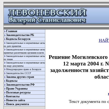
Главная
Законодательство РБ
Кодексы Беларуси
НАЙ
Законодательные и нормативные акты
по дате принятия
Законодательные и нормативные акты
принятые различными органами власти
Решение Могилевского 
Законодательные и нормативные акты
по темам
12 марта 2004 г.
Законодательные и нормативные акты
по виду документы
задолженности хозяйс
Международное право в Беларуси
Законодательство СССР
облас
Законы других стран
Кодексы
Законодательство РФ
Право Украины
Полезные ресурсы
Контакты
Новости сайта
Текст документа по 
Поиск документа