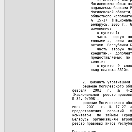
         Могилевским областны
         выдаваемым банками Р
         Могилевской области,
         областного исполните
         №  15-17  (Националь
         Беларусь, 2005 г., №
         изменение:

            в пункте 1:

            часть  первую  по
         словами «,  если  ин
         актами  Республики Б
            часть  вторую  по
         кредитам,»  дополнит
         предоставляемых  по 
         селе,»;

            в пункте  9  слов
         «код платежа 3810».

       ______________________
     2. Признать утратившими 
     решение Могилевского обл
февраля   2001   г.   №   4-2
(Национальный  реестр правовы
№ 32, 9/998).

     решение Могилевского обл
июля   2001   г.  №  17-27  «
предоставления   гарантий   М
комитетом   по  займам  (кред
Беларусь  организациям  агроп
реестр правовых актов Республ
Председатель                 