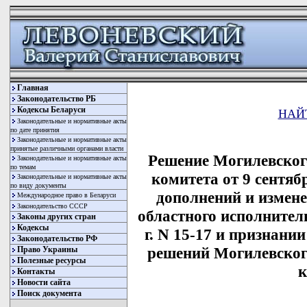
Главная
Законодательство РБ
Кодексы Беларуси
НАЙ
Законодательные и нормативные акты
по дате принятия
Законодательные и нормативные акты
принятые различными органами власти
Решение Могилевског
Законодательные и нормативные акты
по темам
комитета от 9 сентяб
Законодательные и нормативные акты
по виду документы
дополнений и измен
Международное право в Беларуси
Законодательство СССР
областного исполнител
Законы других стран
Кодексы
г. N 15-17 и признан
Законодательство РФ
решений Могилевског
Право Украины
Полезные ресурсы
к
Контакты
Новости сайта
Поиск документа