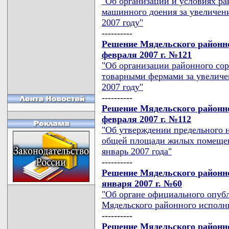
"Об организации и условиях ра
машинного доения за увеличени
2007 году"
----------
Решение Мядельского районно
февраля 2007 г. №121
"Об организации районного со
товарными фермами за увеличе
2007 году"
----------
Решение Мядельского районно
февраля 2007 г. №112
"Об утверждении предельного н
общей площади жилых помещен
январь 2007 года"
----------
Решение Мядельского районно
января 2007 г. №60
"Об органе официального опуб
Мядельского районного исполн
----------
Решение Мядельского районно