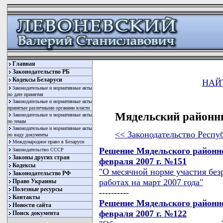
Главная
Законодательство РБ
Кодексы Беларуси
НАЙ
Законодательные и нормативные акты
по дате принятия
Законодательные и нормативные акты
принятые различными органами власти
Мядельский районн
Законодательные и нормативные акты
по темам
Законодательные и нормативные акты
<< Законодательство Респу
по виду документы
Международное право в Беларуси
Решение Мядельского районно
Законодательство СССР
Законы других стран
февраля 2007 г. №151
Кодексы
"О месячной норме участия бе
Законодательство РФ
работах на март 2007 года"
Право Украины
Полезные ресурсы
----------
Контакты
Решение Мядельского районно
Новости сайта
февраля 2007 г. №122
Поиск документа