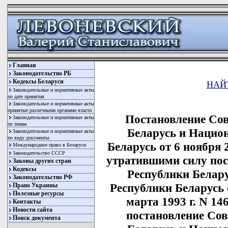
Главная
Законодательство РБ
Кодексы Беларуси
НАЙ
Законодательные и нормативные акты
по дате принятия
Законодательные и нормативные акты
принятые различными органами власти
Постановление Со
Законодательные и нормативные акты
по темам
Беларусь и Нацио
Законодательные и нормативные акты
по виду документы
Беларусь от 6 ноября 
Международное право в Беларуси
Законодательство СССР
утратившими силу по
Законы других стран
Кодексы
Республики Белар
Законодательство РФ
Республики Беларусь о
Право Украины
Полезные ресурсы
марта 1993 г. N 14
Контакты
Новости сайта
постановление Со
Поиск документа