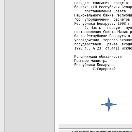
порядке  списания  средств  
банках" (СП Республики Белар
     постановление Совета   
Национального банка Республи
"Об  упорядочении  расчетов 
Республики Беларусь, 1993 г.
     2. Часть   первую   пун
постановления Совета Министр
банка Республики Беларусь от
упорядочению  торгово-эконом
государствами,  ранее  входи
1993 г., № 23, ст.441) исклю
Исполняющий обязанности     
Премьер-министра            
Республики Беларусь         
         С.Сидорский        
карта новых документов
При полном или частичном использовании 