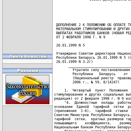
 ДОПОЛНЕНИЕ 2 К ПОЛОЖЕНИЮ ОБ ОПЛАТЕ ТР
 МАТЕРИАЛЬНОМ СТИМУЛИРОВАНИИ И ДРУГИХ 
 ВЫПЛАТАХ РАБОТНИКОВ БАНКОВ (НОВАЯ РЕД
 ОТ 2 ФЕВРАЛЯ 1998 Г. N 9

 26.01.1999 N 5

 Утверждено Советом директоров Национа
 Республики Беларусь 26.01.1999 N 5 (п
 26.01.1999 N 3.2г)

       _______________________________
         Утратило силу постановлением 
         Республики   Беларусь    от  
         (Национальный реестр  правовы
         2006 г., № 59, 8/14247)   

     1.  Четвертый  пункт  Положения  
стимулировании и других социальных вып
редакция) от 2 февраля 1998 г. N 9 изл
     "4.  Должностные  оклады  работни
основании  Единой  тарифной  сетки  ра
(приложения  1-6),  тарифной  ставки  
Советом Министров Республики Беларусь,
тарифной  сетки,  кратных размеров тар
повышающего    коэффициента,    размер
Национальным банком Республики Беларус