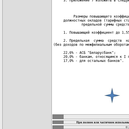
     3. Приложение 7 изложить в следую
                                      
          Размеры повышающего коэффици
     должностных окладов (тарифных ста
              предельной суммы средств
     1. Повышающий коэффициент до 1,55
     2. Предельная  сумма  средств  на
(без доходов по межфилиальным оборотам
     22,6% - АСБ "Беларусбанк";

     20,0% - банкам, относящимся к I г
     17,0% - для остальных банков".  

карта новых документов
При полном или частичном использова
© 