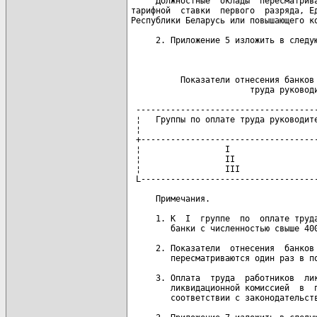
     Должностные  оклады  пересматрива
тарифной  ставки  первого  разряда, Ед
Республики Беларусь или повышающего ко
     2. Приложение 5 изложить в следую
                                      
          Показатели отнесения банков 
                        труда руководи
 -------------------------------------
 ¦   Группы по оплате труда руководите
 ¦                                   
 +------------------------------------
 ¦                 I                  
 ¦                 II                 
 ¦                 III                
 L------------------------------------
     Примечания.

     1. К  I  группе  по  оплате труда
        банки с численностью свыше 400
     2. Показатели  отнесения  банков 
        пересматриваются один раз в по
     3. Оплата  труда  работников  лик
        ликвидационной комиссией  в  п
        соответствии с законодательств