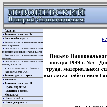
Главная
Законодательство РБ
Кодексы Беларуси
Н
Законодательные и нормативные акты
по дате принятия
Законодательные и нормативные акты
принятые различными органами власти
Письмо Национального
Законодательные и нормативные акты
по темам
января 1999 г. №5 "До
Законодательные и нормативные акты
по виду документы
труда, материальном с
Международное право в Беларуси
Законодательство СССР
выплатах работников банк
Законы других стран
Кодексы
Законодательство РФ
Право Украины
Полезные ресурсы
Контакты
Новости сайта
Поиск документа
Текст документа п