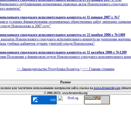
официального опубликования нормативных правовых актов Новополоцкого городского
ого комитета"
ополоцкого городского исполнительного комитета от 11 января 2007 г. №7
ации и условиях финансирования оплачиваемых общественных работ, имеющих социаль
 городе Новополоцке в 2007 году"
ополоцкого городского исполнительного комитета от 22 ноября 2006 г. №1409
выплатах Новополоцкого городского исполнительного комитета на укрепление материа
 базы учебных кабинетов лучших учителей города Новополоцка"
ополоцкого городского исполнительного комитета от 11 октября 2006 г. №1289
ении Положения о финансовом отделе Новополоцкого городского исполнительного коми
<< Законодательство Республики Беларусь
|
<<< Главная страница
 документов
Разное
полном или частичном использовании материалов сайта ссылка на
pravo.levonevsky.org
обязат
© 2006-2017г. www.levonevsky.org