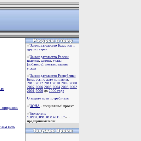
Законодательство Беларуси и
других стран
Законодательство России
кодексы
,
законы
,
указы
(избанное)
,
постановления
,
архив
Законодательство Республики
Беларусь по дате принятия
:
2013
2012
2011
2010
2009
2008
2007
2006
2005
2004
2003
2002
ных
2001
2000
до
2000 года
О защите прав потребителя
ЗОНА
- специальный проект
 городского
Бюллетень
"ПРЕДПРИНИМАТЕЛЬ"
- о
предпринимателях.
тиям всех