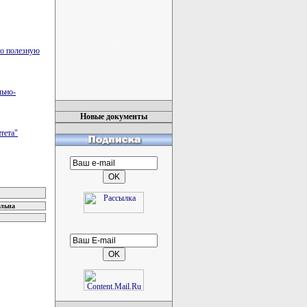
но полезную
льно-
Новые документы
тета"
ельна