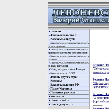
Главная
Законодательство РБ
Кодексы Беларуси
Законодательные и нормативные акты
по дате принятия
Законодательные и нормативные акты
принятые различными органами власти
Законодательные и нормативные акты
по темам
Законодательные и нормативные акты
Решение Нов
по виду документы
"Об утвержде
Международное право в Беларуси
возмещать ра
Законодательство СССР
----------
Законы других стран
Решение Нов
Кодексы
"Об утвержде
Законодательство РФ
исполнительн
Право Украины
----------
Полезные ресурсы
Решение Нов
Контакты
"О месячной 
Новости сайта
форм собстве
Поиск документа
----------
Решение Нов