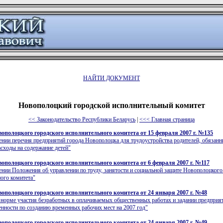
НАЙТИ ДОКУМЕНТ
Новополоцкий городской исполнительный комитет
<< Законодательство Республики Беларусь
|
<<< Главная страница
ополоцкого городского исполнительного комитета от 15 февраля 2007 г. №135
нии перечня предприятий города Новополоцка для трудоустройства родителей, обязан
сходы на содержание детей"
ополоцкого городского исполнительного комитета от 6 февраля 2007 г. №117
нии Положения об управлении по труду, занятости и социальной защите Новополоцкого
ого комитета"
ополоцкого городского исполнительного комитета от 24 января 2007 г. №48
норме участия безработных в оплачиваемых общественных работах и задании предприя
нности по созданию временных рабочих мест на 2007 год"
ополоцкого городского исполнительного комитета от 24 января 2007 г. №49