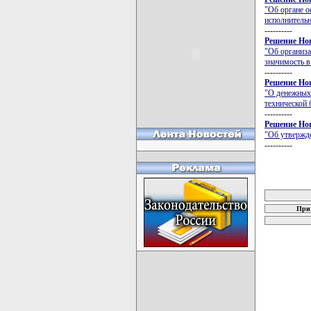
"Об органе 
исполнительн
----------
Решение Нов
"Об организ
значимость в
----------
Решение Нов
"О денежных 
технической
----------
Решение Нов
"Об утвержд
----------
карта новых
При 