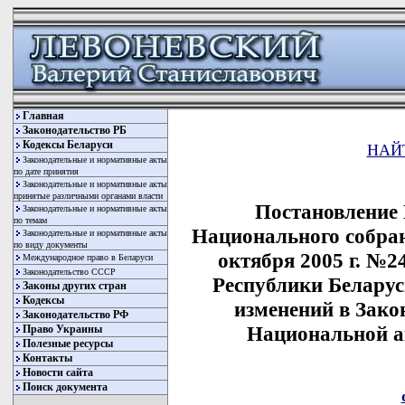
Главная
Законодательство РБ
Кодексы Беларуси
НАЙ
Законодательные и нормативные акты
по дате принятия
Законодательные и нормативные акты
принятые различными органами власти
Постановление
Законодательные и нормативные акты
по темам
Национального собран
Законодательные и нормативные акты
по виду документы
октября 2005 г. №2
Международное право в Беларуси
Законодательство СССР
Республики Беларус
Законы других стран
Кодексы
изменений в Зако
Законодательство РФ
Национальной а
Право Украины
Полезные ресурсы
Контакты
Новости сайта
Поиск документа