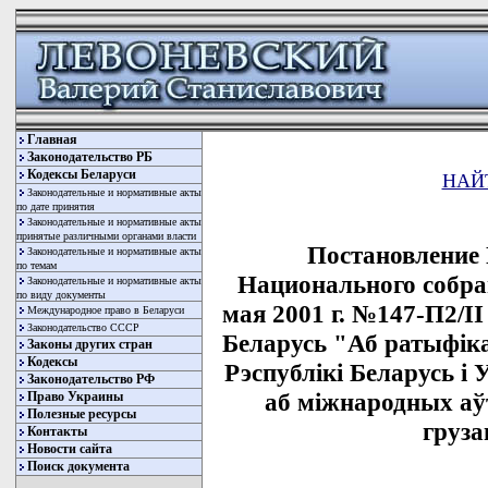
Главная
Законодательство РБ
Кодексы Беларуси
НАЙ
Законодательные и нормативные акты
по дате принятия
Законодательные и нормативные акты
принятые различными органами власти
Постановление
Законодательные и нормативные акты
по темам
Национального собра
Законодательные и нормативные акты
по виду документы
мая 2001 г. №147-П2/II
Международное право в Беларуси
Законодательство СССР
Беларусь "Аб ратыфiк
Законы других стран
Кодексы
Рэспублiкi Беларусь i
Законодательство РФ
аб мiжнародных аў
Право Украины
Полезные ресурсы
груза
Контакты
Новости сайта
Поиск документа