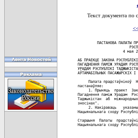
Текст документа по 
<
         ПАСТАНОВА ПАЛАТЫ ПР
                        РЭСП
                     4 мая 2
АБ ПРАЕКЦЕ ЗАКОНА РЭСПУБЛIКI
ПАГАДНЕННЯ ПАМIЖ УРАДАМ РЭСП
УРАДАМ РЭСПУБЛIКI ТАДЖЫКIСТА
АЎТАМАБIЛЬНЫХ ПАСАЖЫРСКIХ I 
     Палата прадстаўнiкоў  Н
пастанаўляе:

     1. Прыняць  праект  Зак
Пагаднення памiж Урадам  Рэс
Таджыкiстан  аб  мiжнародных
зносiнах".

     2. Накiраваць   указаны
Нацыянальнага сходу Рэспублi
Старшыня  Палаты  прадстаўнi
Нацыянальнага сходу Рэспублi