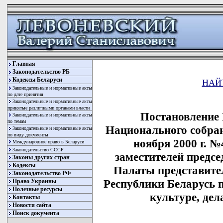
Главная
Законодательство РБ
Кодексы Беларуси
НАЙ
Законодательные и нормативные акты
по дате принятия
Законодательные и нормативные акты
принятые различными органами власти
Постановление
Законодательные и нормативные акты
по темам
Национального собран
Законодательные и нормативные акты
по виду документы
ноября 2000 г. 
Международное право в Беларуси
Законодательство СССР
заместителей предс
Законы других стран
Кодексы
Палаты представите
Законодательство РФ
Республики Беларусь п
Право Украины
Полезные ресурсы
культуре, де
Контакты
Новости сайта
Поиск документа