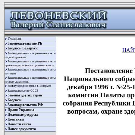
Главная
Законодательство РБ
Кодексы Беларуси
НАЙ
Законодательные и нормативные акты
по дате принятия
Законодательные и нормативные акты
принятые различными органами власти
Постановление
Законодательные и нормативные акты
по темам
Национального собран
Законодательные и нормативные акты
по виду документы
декабря 1996 г. №25
Международное право в Беларуси
Законодательство СССР
комиссии Палаты пр
Законы других стран
Кодексы
собрания Республики 
Законодательство РФ
вопросам, охране здо
Право Украины
Полезные ресурсы
Контакты
Новости сайта
Поиск документа