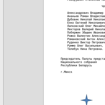
                          Чл
     Александрович Владимир 
     Ананьев Роман Владислав
     Дубовик Николай Николае
     Енко Евгений Николаевич
     Лапковский Олег Михайло
     Лекторов Валерий Никола
     Побяржин Збышек Иванови
     Рожко Валентин Александ
     Романовский Антон Алекс
     Руденко Виктор Петрович
     Руммо Олег Васильевич,

     Телебук Нина Петровна.

 Председатель Палаты предста
 Национального собрания

 Республики Беларусь        
 г.Минск
