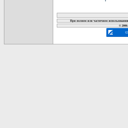
карта новых документов
При полном или частичном использовании 
© 2006