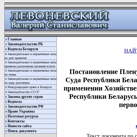
Главная
Законодательство РБ
Кодексы Беларуси
НАЙ
Законодательные и нормативные акты
по дате принятия
Законодательные и нормативные акты
принятые различными органами власти
Постановление Плен
Законодательные и нормативные акты
по темам
Суда Республики Бела
Законодательные и нормативные акты
по виду документы
применении Хозяйстве
Международное право в Беларуси
Законодательство СССР
Республики Беларусь
Законы других стран
Кодексы
перв
Законодательство РФ
Право Украины
Полезные ресурсы
Контакты
Новости сайта
Поиск документа
Текст документа по 