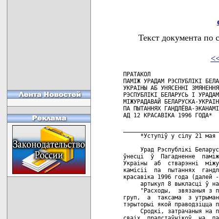
Текст документа по 
<
ПРАТАКОЛ

ПАМIЖ УРАДАМ РЭСПУБЛIКI БЕЛА
УКРАIНЫ АБ УНЯСЕННI ЗМЯНЕННЯ
РЭСПУБЛIКI БЕЛАРУСЬ I УРАДАМ
МIЖУРАДАВАЙ БЕЛАРУСКА-УКРАIН
ПА ПЫТАННЯХ ГАНДЛЁВА-ЭКАНАМI
АД 12 КРАСАВIКА 1996 ГОДА*

____________________________
     *Уступiў у сiлу 21 мая 
     Урад Рэспублiкi Беларус
ўнесцi  ў  Пагадненне  памiж
Украiны  аб  стварэннi  мiжу
камiсii  па  пытаннях  гандл
красавiка 1996 года (далей -
     артыкул 8 выкласцi ў на
     "Расходы,  звязаныя з п
груп,  а  таксама  з утрыман
тэрыторыi якой праводзiцца п
     Сродкi, затрачаныя на п
сваiх  прадстаўнiкоў  на  па