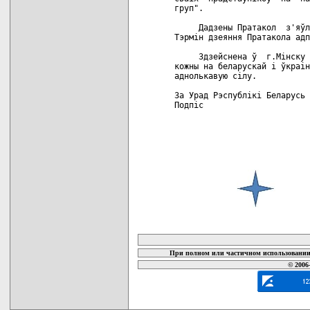
груп".

     Дадзены Пратакол  з'яўл
Тэрмiн дзеяння Пратакола адп
     Здзейснена ў  г.Мiнску 
кожны на беларускай i ўкраiн
аднолькавую сiлу.

За Урад Рэспублiкi Беларусь 
Подпiс                      
карта новых документов
При полном или частичном использовании 
© 2006