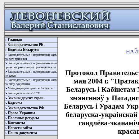
Главная
Законодательство РБ
Кодексы Беларуси
НАЙ
Законодательные и нормативные акты
по дате принятия
Законодательные и нормативные акты
принятые различными органами власти
Протокол Правительст
Законодательные и нормативные акты
по темам
мая 2004 г. "Прата
Законодательные и нормативные акты
по виду документы
Беларусь i Кабiнетам 
Международное право в Беларуси
Законодательство СССР
змяненняў у Пагадне
Законы других стран
Кодексы
Беларусь i Урадам Укр
Законодательство РФ
беларуска-украiнскай
Право Украины
Полезные ресурсы
гандлёва-эканамiч
Контакты
Новости сайта
красав
Поиск документа