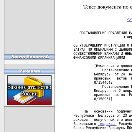
Текст документа по 
<
   ПОСТАНОВЛЕНИЕ ПРАВЛЕНИЯ Н
                       13 апр
ОБ УТВЕРЖДЕНИИ ИНСТРУКЦИИ О П
ЗАТРАТ ПО ОПЕРАЦИЯМ С ЦЕННЫМИ
ОСУЩЕСТВЛЯЕМЫМ БАНКАМИ И НЕБА
ФИНАНСОВЫМИ ОРГАНИЗАЦИЯМИ

          [Изменения и дополн
              Постановление 
          Беларусь  от 24  н
          правовых   актов  
          8/15446);

              Постановление 
          Беларусь от 2 февр
          правовых  актов  Р
          8/15895)]

     На   основании  подпунк
Республики  Беларусь от 23 д
доходов,  полученных в отдел
Банковского 
 кодекса 
 Республики  Беларусь  Правление  Национального
банка Республики Беларусь ПОСТАНОВЛЯЕТ:  
       _______________________________________________ _______ ___ _
         Преамбула  -  с   изменениями,  внесенными   постановлением
         Правления  Национального  банка Республики  Беларусь  от  2
         февраля 2007 г. № 41
            
            На  основании подпункта 1.8 пункта 1 Декрета  Президента
         Республики  Беларусь  от  23  декабря  1999  г.  №  43   «О
         налогообложении  доходов,  полученных  в  отдельных  сферах
         деятельности»  и  статьи 26 Банковского кодекса  Республики
         Беларусь  Правление Национального банка Республики Беларусь
         ПОСТАНОВЛЯЕТ:
       _______________________________________________ _______ ___ _

     1.  Утвердить  прилагаемую  Инструкцию  о  порядке  определения
затрат  по  операциям с ценными бумагами, осуществляемым  банками  и
небанковскими кредитно-финансовыми организациями.
     2.  Разъяснения по порядку применения норм Инструкции о порядке
определения  затрат по операциям с ценными бумагами,  осуществляемым
банками  и  небанковскими кредитно-финансовыми организациями,  могут
быть   даны   за   подписью   заместителя   Председателя   Правления
Национального банка Республики Беларусь, направляющего  деятельность
финансово-экономического управления Национального  банка  Республики
Беларусь.
     3.    Признать   утратившим   силу   постановление    Правления
Национального банка Республики Беларусь от 18 мая 2000 г. № 11.9 «Об
утверждении    Правил   определения   затрат    по    операциям    