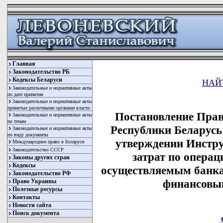
Главная
Законодательство РБ
Кодексы Беларуси
НАЙ
Законодательные и нормативные акты
по дате принятия
Законодательные и нормативные акты
принятые различными органами власти
Постановление Прав
Законодательные и нормативные акты
по темам
Республики Беларусь 
Законодательные и нормативные акты
по виду документы
утверждении Инстру
Международное право в Беларуси
Законодательство СССР
затрат по опера
Законы других стран
Кодексы
осуществляемым банка
Законодательство РФ
финансовы
Право Украины
Полезные ресурсы
Контакты
Новости сайта
Поиск документа