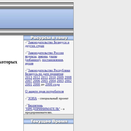
Законодательство Беларуси и
других стран
Законодательство России
кодексы
,
законы
,
указы
(избанное)
,
постановления
,
екоторых
архив
Законодательство Республики
Беларусь по дате принятия
:
2013
2012
2011
2010
2009
2008
2007
2006
2005
2004
2003
2002
2001
2000
до
2000 года
О защите прав потребителя
ЗОНА
- специальный проект
Бюллетень
"ПРЕДПРИНИМАТЕЛЬ"
- о
предпринимателях.