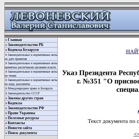
Главная
Законодательство РБ
Кодексы Беларуси
НАЙ
Законодательные и нормативные акты
по дате принятия
Законодательные и нормативные акты
принятые различными органами власти
Указ Президента Респу
Законодательные и нормативные акты
по темам
г. №351 "О присво
Законодательные и нормативные акты
по виду документы
специа
Международное право в Беларуси
Законодательство СССР
Законы других стран
Кодексы
Законодательство РФ
Право Украины
Полезные ресурсы
Текст документа по 
Контакты
Новости сайта
Поиск документа
<