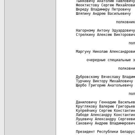
Тынковичу Анатолию Павловичу

Феоктистову Сергею Михайлови
Шкреду Владимиру Петровичу

Шляпину Андрею Васильевичу

                   полковник
Нагорному Антону Эдуардовичу

Стрелкину Алексею Викторович
                         пол
Маргуну Николаю Александрови
     очередные специальные з
                    полковни
Дубровскому Вячеславу Владим
Турчину Виктору Михайловичу

Щербо Григорию Анатольевичу

                         пол
Даниловичу Геннадию Васильев
Круглякову Валерию Григорьев
Купрейчику Сергею Константин
Лабоде Александру Константин
Луцевичу Александру Сергееви
Саковичу Андрею Владимирович
Президент Республики Беларус