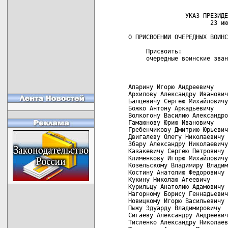
                УКАЗ ПРЕЗИДЕ
                       23 ию
О ПРИСВОЕНИИ ОЧЕРЕДНЫХ ВОИНС
     Присвоить:

     очередные воинские зван
                            
Апарину Игорю Андреевичу

Архипову Александру Иванович
Балцевичу Сергею Михайловичу

Божко Антону Аркадьевичу

Волкогону Василию Александро
Гамаюнову Юрию Ивановичу

Гребенчикову Дмитрию Юрьевич
Двигалеву Олегу Николаевичу

Збару Александру Николаевичу

Казакевичу Сергею Петровичу

Клименкову Игорю Михайловичу

Козельскому Владимиру Владим
Костину Анатолию Федоровичу

Кукину Николаю Агеевичу

Курильцу Анатолию Адамовичу

Нагорному Борису Геннадьевич
Новицкому Игорю Васильевичу

Пыжу Эдуарду Владимировичу

Сигаеву Александру Андреевич
Тисленко Александру Николаев