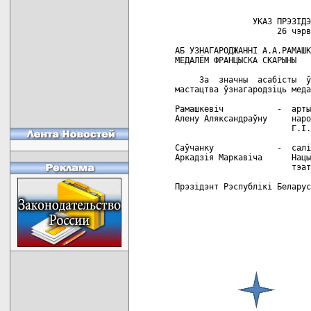
                УКАЗ ПРЭЗIДЭ
                     26 чэрв
АБ УЗНАГАРОДЖАННI А.А.РАМАШК
МЕДАЛЁМ ФРАНЦЫСКА СКАРЫНЫ

     За  значны  асабiсты  ў
мастацтва ўзнагародзiць меда
Рамашкевiч           -  арты
Алену Аляксандраўну     наро
                        Г.I.
Саўчанку             -  салi
Аркадзiя Маркавiча      Нацы
                        тэат
Прэзiдэнт Рэспублiкi Беларус