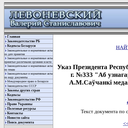
Главная
Законодательство РБ
Кодексы Беларуси
НАЙ
Законодательные и нормативные акты
по дате принятия
Законодательные и нормативные акты
принятые различными органами власти
Указ Президента Респу
Законодательные и нормативные акты
по темам
г. №333 "Аб узнаг
Законодательные и нормативные акты
по виду документы
А.М.Саўчанкi мед
Международное право в Беларуси
Законодательство СССР
Законы других стран
Кодексы
Законодательство РФ
Право Украины
Полезные ресурсы
Текст документа по 
Контакты
Новости сайта
Поиск документа
<