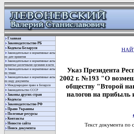
Главная
Законодательство РБ
Кодексы Беларуси
НАЙ
Законодательные и нормативные акты
по дате принятия
Законодательные и нормативные акты
принятые различными органами власти
Указ Президента Рес
Законодательные и нормативные акты
по темам
2002 г. №193 "О возм
Законодательные и нормативные акты
по виду документы
обществу "Второй на
Международное право в Беларуси
Законодательство СССР
налогов на прибыль 
Законы других стран
Кодексы
Законодательство РФ
Право Украины
Полезные ресурсы
Контакты
Новости сайта
Текст документа по 
Поиск документа