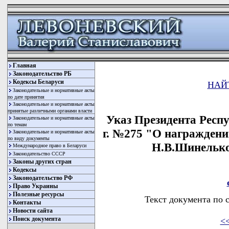
Главная
Законодательство РБ
Кодексы Беларуси
НАЙ
Законодательные и нормативные акты
по дате принятия
Законодательные и нормативные акты
принятые различными органами власти
Указ Президента Респу
Законодательные и нормативные акты
по темам
г. №275 "О награжден
Законодательные и нормативные акты
по виду документы
Н.В.Шинелько
Международное право в Беларуси
Законодательство СССР
Законы других стран
Кодексы
Законодательство РФ
Право Украины
Полезные ресурсы
Текст документа по 
Контакты
Новости сайта
Поиск документа
<