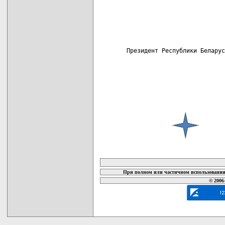
                            
                            
                            
                            
                            
                            
Президент Республики Беларус
карта новых документов
При полном или частичном использовании 
© 2006