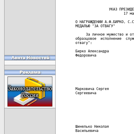
                УКАЗ ПРЕЗИДЕ
                       17 ма
О НАГРАЖДЕНИИ А.Ф.БИРКО, С.С
МЕДАЛЬЮ "ЗА ОТВАГУ"

     За личное мужество и от
образцовое  исполнение  служ
отвагу":

Бирко Александра            
Федоровича                  
                            
                            
                            
                            
                            
                            
Марковича Сергея            
Сергеевича                  
                            
                            
                            
                            
                            
                            
Шинелько Николая            
Васильевича                 