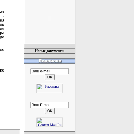
ах

 -

ия

ль

ля

ра

да

ые

Новые документы
КО
