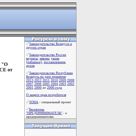
Законодательство Беларуси и
других стран
Законодательство России
кодексы
,
законы
,
указы
(избанное)
,
постановления
,
0 "О
архив
БСЕ от
Законодательство Республики
Беларусь по дате принятия
:
2013
2012
2011
2010
2009
2008
2007
2006
2005
2004
2003
2002
2001
2000
до
2000 года
О защите прав потребителя
ЗОНА
- специальный проект
Бюллетень
"ПРЕДПРИНИМАТЕЛЬ"
- о
предпринимателях.