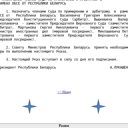
АМКАХ ОБСЕ ОТ РЕСПУБЛИКИ БЕЛАРУСЬ

   1. Назначить членами Суда по примирению и  арбитражу  в  рамк
СЕ от   Республики  Беларусь  Василевича  Григория  Алексеевича 
едседателя  Конституционного  Суда  (арбитр),  Вышкевича   Валер
колаевича  - заместителя Председателя Верховного Суда (заместите
битра),  Мартынова  Сергея  Николаевича  -   первого   заместите
нистра  иностранных  дел  (мировой  посредник),  Миклашевича Пет
тровича  -  первого  заместителя  Председателя   Верховного   Су
ировой посредник).

   2. Совету  Министров  Республики  Беларусь  принять необходим
ры по выполнению настоящего Указа.

   3. Настоящий Указ вступает в силу со дня его подписания.

резидент Республики Беларусь                           А.ЛУКАШЕН
<< Назад
 документов
Разное