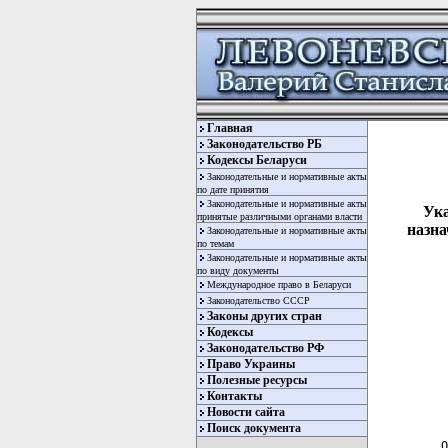
Главная
Законодательство РБ
Кодексы Беларуси
Законодательные и нормативные акты
по дате принятия
Законодательные и нормативные акты
Ука
принятые различными органами власти
назна
Законодательные и нормативные акты
по темам
Законодательные и нормативные акты
по виду документы
Международное право в Беларуси
Законодательство СССР
Законы других стран
Кодексы
Законодательство РФ
Право Украины
Полезные ресурсы
Контакты
  
Новости сайта
  
Поиск документа
 О