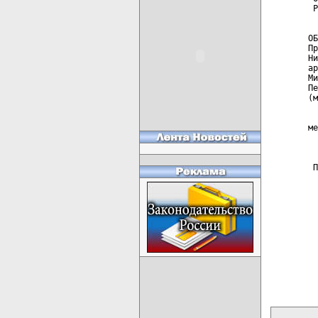
 Р
  
ОБ
Пр
Ни
ар
Ми
Пе
(м
  
ме
  
 П
карта новых