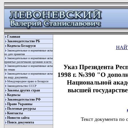
Главная
Законодательство РБ
Кодексы Беларуси
НАЙ
Законодательные и нормативные акты
по дате принятия
Законодательные и нормативные акты
принятые различными органами власти
Указ Президента Респ
Законодательные и нормативные акты
по темам
1998 г. №390 "О допол
Законодательные и нормативные акты
по виду документы
Национальной акаде
Международное право в Беларуси
Законодательство СССР
высшей государств
Законы других стран
Кодексы
Законодательство РФ
Право Украины
Полезные ресурсы
Контакты
Новости сайта
Текст документа по 
Поиск документа