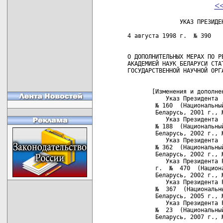
<
                УКАЗ ПРЕЗИДЕНТА РЕСПУБЛИКИ БЕЛАРУСЬ

 4 августа 1998 г.  № 390                                    г.Минск


 О ДОПОЛНИТЕЛЬНЫХ МЕРАХ ПО РЕАЛИЗАЦИИ НАЦИОНАЛЬНОЙ
 АКАДЕМИЕЙ НАУК БЕЛАРУСИ СТАТУСА ВЫСШЕЙ
 ГОСУДАРСТВЕННОЙ НАУЧНОЙ ОРГАНИЗАЦИИ


        [Изменения и дополнения:
            Указ Президента  Республики Беларусь от 22 марта 2001 г.
         № 160  (Национальный  реестр  правовых   актов   Республики
         Беларусь, 2001 г., № 31, 1/2511);
            Указ Президента  Республики Беларусь от 4 апреля 2002 г.
         № 188  (Национальный  реестр  правовых   актов   Республики
         Беларусь, 2002 г., № 43, 1/3612);
            Указ Президента  Республики Беларусь от 5  июля  2002 г.
         № 362  (Национальный  реестр  правовых   актов   Республики
         Беларусь, 2002 г., № 78, 1/3829);
            Указ Президента Республики Беларусь от 30  августа  2002
         г.  №  470  (Национальный  реестр правовых актов Республики
         Беларусь, 2002 г., № 100, 1/4004);
            Указ Президента Республики Беларусь от 11 августа 2005 г.
         №  367  (Национальный  реестр  правовых  актов  Республики
         Беларусь, 2005 г., № 127, 1/6693);
            Указ Президента Республики Беларусь от 12 января 2007 г.
         №  23  (Национальный  реестр  правовых   актов   Республики
         Беларусь, 2007 г., № 16, 1/8265) ]


     В целях  создания условий для реализации Национальной академией
наук Беларуси статуса высшей  государственной  научной  организации,
развития  ее  научного  потенциала,  повышения  роли фундаментальных
научных  исследований  в  ускорении  научно-технического   прогресса
ПОСТАНОВЛЯЮ:

     1. Установить, что Национальная академия наук Беларуси:
     дает оценку  состоянию   и   уровню   фундаментальных   научных
исследований  в  научных  организациях  и  высших учебных заведениях
республики на основании экспертных заключений Совета по  координации
фундаментальных исследований,  подготавливает предложения о мерах по
повышению эффективности этих исследований;
     обеспечивает совместно   с   заинтересованными  министерствами,
другими  республиканскими  органами   государственного   управления,
научными  организациями  и  высшими  учебными заведениями республики
контроль за целевым и эффективным использованием средств, выделяемых
из  республиканского  бюджета  на проведение фундаментальных научных
исследований;
     осуществляет совместно  с  другими заинтересованными и с учетом
мнения Совета по координации фундаментальных исследований подготовку
заявок   на   объемы   финансирования,  необходимые  для  выполнения
фундаментальных  научных  исследований   в   области   естественных,
технических,  гуманитарных и социальных наук и искусств, с указанием
его общего объема  и  объемов  ассигнований  для  министерств,  иных
республиканских   органов   государственного  управления  и  научных
организаций и представление указанных заявок в установленном порядке
в  Государственный комитет по науке и технологиям для включения этих
объемов   в   проекты   республиканского    бюджета    и    прогноза
социально-экономического  развития  Республики Беларусь на очередной
год. 
       _______________________________________________ _______ ___ _
         Абзац четвертый пункта 1 - с изменениями, внесенными Указом
         Президента Республики Беларусь от 12 января 2007 г. № 23

            осуществляет совместно  с  другими заинтересованными и с
         учетом  мнения  Совета   по   координации   фундаментальных
         исследований  подготовку  заявок  на объемы финансирования,
         необходимые   для   выполнения   фундаментальных    научных
         исследований    в    области   естественных,   технических,
         гуманитарных и социальных наук и искусств,  с указанием его
         общего объема и объемов ассигнований для министерств,  иных
         республиканских  органов  государственного   управления   и
         научных  организаций  и  представление  указанных  заявок в
         установленном порядке в Комитет по науке и технологиям  при
         Совете  Министров  Республики  Беларусь  для включения этих
         объемов  в  проекты  республиканского  бюджета  и  прогноза
         социально-экономического  развития  Республики  Беларусь на
         очередной год.
       _______________________________________________ _______ ___ _
         Абзац четвертый пункта 1 - с изменениями, внесенными Указом
         Президента Республики Беларусь от 4 апреля 2002 г. № 188

            осуществляет совместно с другими заинтересованными  и  с
         учетом   мнения   Совета   по  координации  фундаментальных
         исследований подготовку заявок  на  объемы  финансирования,
         необходимые    для   выполнения   фундаментальных   научных
         исследований   в   области    естественных,    технических,
         гуманитарных и социальных наук и искусств,  с указанием его
         общего объема и объемов ассигнований для министерств,  иных
         республиканских   органов   государственного  управления  и
         научных организаций  и  представление  указанных  заявок  в
         установленном  порядке в Государственный комитет по науке и
         технологиям  для   включения   этих   объемов   в   проекты
         республиканского         бюджета         и         прогноза
         социально-экономического развития  Республики  Беларусь  на
         очередной год.
       _______________________________________________ _______ ___ _

     2. Повысить должностные  оклады научных работников Национальной
академии  наук Беларуси  