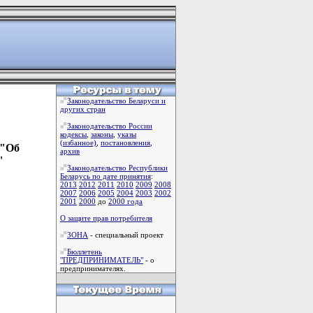
Законодательство Беларуси и
других стран
Законодательство России
кодексы
,
законы
,
указы
(избанное)
,
постановления
,
 "Об
архив
"
Законодательство Республики
Беларусь по дате принятия
:
2013
2012
2011
2010
2009
2008
2007
2006
2005
2004
2003
2002
2001
2000
до
2000 года
О защите прав потребителя
ЗОНА
- специальный проект
Бюллетень
"ПРЕДПРИНИМАТЕЛЬ"
- о
предпринимателях.