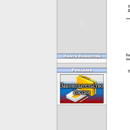
 О
 Д
==
  
  
  
  
  
  
ба
ян
 П
карта новых