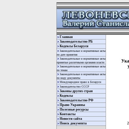
Главная
Законодательство РБ
Кодексы Беларуси
Законодательные и нормативные акты
по дате принятия
Законодательные и нормативные акты
Ука
принятые различными органами власти
Законодательные и нормативные акты
по темам
Законодательные и нормативные акты
по виду документы
Международное право в Беларуси
Законодательство СССР
Законы других стран
Кодексы
Законодательство РФ
Право Украины
Полезные ресурсы
  
Контакты
  
Новости сайта
 2
Поиск документа