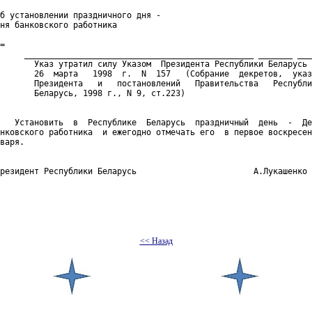
б установлении праздничного дня -

ня банковского работника

=

     _______________________________________________ _______ ___
       Указ утратил силу Указом  Президента Республики Беларусь 
       26  марта   1998  г.  N  157   (Собрание  декретов,  указ
       Президента   и   постановлений   Правительства   Республи
       Беларусь, 1998 г., N 9, ст.223) 

   Установить  в  Республике  Беларусь  праздничный  день  -  Де
нковского работника  и ежегодно отмечать его  в первое воскресен
варя.

резидент Республики Беларусь                        А.Лукашенко 
<< Назад
 документов