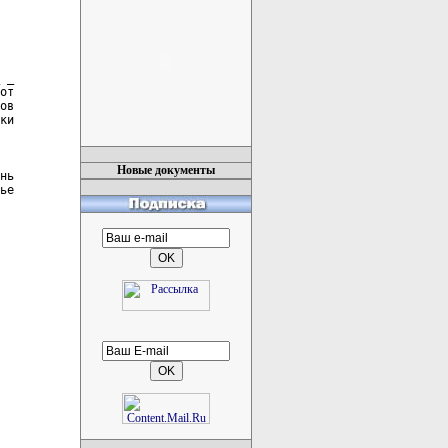
 _

от

ов

ки

Новые документы
нь

ье

 
