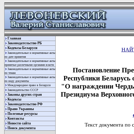
Главная
Законодательство РБ
Кодексы Беларуси
НАЙ
Законодательные и нормативные акты
по дате принятия
Законодательные и нормативные акты
принятые различными органами власти
Постановление Пре
Законодательные и нормативные акты
по темам
Республики Беларусь о
Законодательные и нормативные акты
по виду документы
"О награждении Черды
Международное право в Беларуси
Законодательство СССР
Президиума Верховног
Законы других стран
Кодексы
Законодательство РФ
Право Украины
Полезные ресурсы
Контакты
Новости сайта
Текст документа по 
Поиск документа