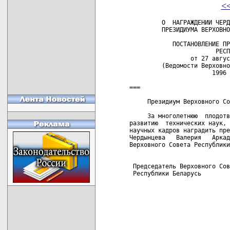
<
         О  НАГРАЖДЕНИИ ЧЕРД
         ПРЕЗИДИУМА ВЕРХОВНО
            ПОСТАНОВЛЕНИЕ ПР
                        РЕСП
                 от 27 авгус
         (Ведомости Верховно
                       1996 
===

     Президиум Верховного Со
     За многолетнюю  плодотв
развитию  технических наук, 
научных кадров наградить пре
Чердынцева   Валерия   Аркад
Верховного Совета Республики
 Председатель Верховного Сов
 Республики Беларусь        