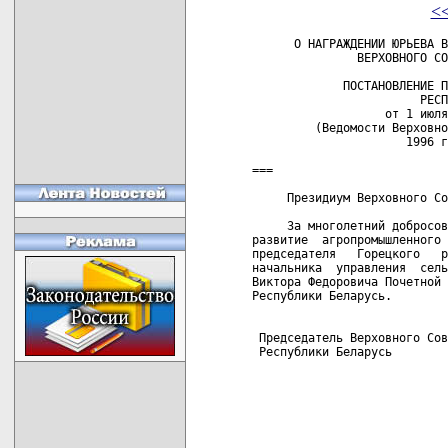
<
      О НАГРАЖДЕНИИ ЮРЬЕВА В
               ВЕРХОВНОГО СО
             ПОСТАНОВЛЕНИЕ П
                        РЕСП
                   от 1 июля
         (Ведомости Верховно
                      1996 г
===

     Президиум Верховного Со
     За многолетний добросов
развитие  агропромышленного 
председателя   Горецкого   р
начальника  управления  сель
Виктора Федоровича Почетной 
Республики Беларусь.

 Председатель Верховного Сов
 Республики Беларусь        