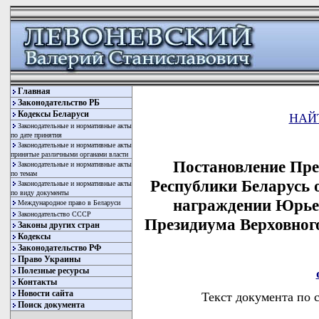
Главная
Законодательство РБ
Кодексы Беларуси
НАЙ
Законодательные и нормативные акты
по дате принятия
Законодательные и нормативные акты
принятые различными органами власти
Постановление Пре
Законодательные и нормативные акты
по темам
Республики Беларусь о
Законодательные и нормативные акты
по виду документы
награждении Юрьев
Международное право в Беларуси
Законодательство СССР
Президиума Верховног
Законы других стран
Кодексы
Законодательство РФ
Право Украины
Полезные ресурсы
Контакты
Новости сайта
Текст документа по 
Поиск документа