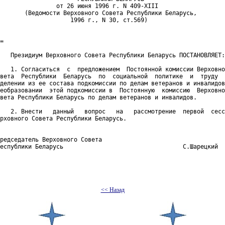
                от 26 июня 1996 г. N 409-XIII

       (Ведомости Верховного Совета Республики Беларусь,

                    1996 г., N 30, ст.569)

=

   Президиум Верховного Совета Республики Беларусь ПОСТАНОВЛЯЕТ:

   1. Согласиться  с  предложением  Постоянной комиссии Верховно
вета  Республики  Беларусь  по  социальной  политике  и  труду  
делении из ее состава подкомиссии по делам ветеранов и инвалидов
еобразовании  этой подкомиссии в  Постоянную  комиссию  Верховно
вета Республики Беларусь по делам ветеранов и инвалидов.

   2. Внести   данный   вопрос   на   рассмотрение  первой  сесс
рховного Совета Республики Беларусь.

редседатель Верховного Совета

еспублики Беларусь                                  С.Шарецкий

<< Назад