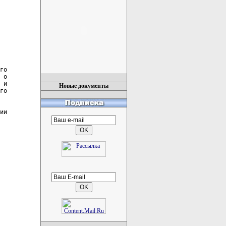
го

 о

 и

Новые документы
го

ии
