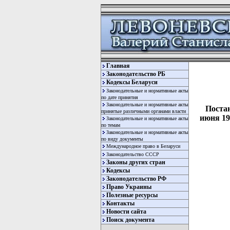
Главная
Законодательство РБ
Кодексы Беларуси
Законодательные и нормативные акты
по дате принятия
Законодательные и нормативные акты
Постан
принятые различными органами власти
июня 19
Законодательные и нормативные акты
по темам
Законодательные и нормативные акты
по виду документы
Международное право в Беларуси
Законодательство СССР
Законы других стран
Кодексы
Законодательство РФ
Право Украины
Полезные ресурсы
  
Контакты
  
Новости сайта
Поиск документа
  
  