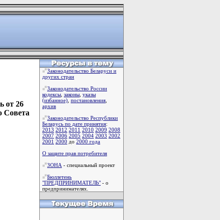
Законодательство Беларуси и
других стран
Законодательство России
кодексы
,
законы
,
указы
(избанное)
,
постановления
,
 от 26
архив
о Совета
Законодательство Республики
Беларусь по дате принятия
:
2013
2012
2011
2010
2009
2008
2007
2006
2005
2004
2003
2002
2001
2000
до
2000 года
О защите прав потребителя
ЗОНА
- специальный проект
Бюллетень
"ПРЕДПРИНИМАТЕЛЬ"
- о
предпринимателях.