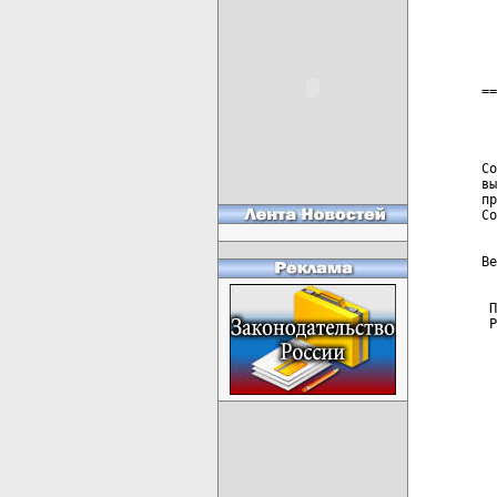
  
  
  
==
  
  
Со
вы
пр
Со
  
Ве
 П
 Р