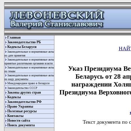
Главная
Законодательство РБ
Кодексы Беларуси
НАЙ
Законодательные и нормативные акты
по дате принятия
Законодательные и нормативные акты
принятые различными органами власти
Указ Президиума Ве
Законодательные и нормативные акты
по темам
Беларусь от 28 ап
Законодательные и нормативные акты
по виду документы
награждении Холяв
Международное право в Беларуси
Законодательство СССР
Президиума Верховног
Законы других стран
Кодексы
Законодательство РФ
Право Украины
Полезные ресурсы
Контакты
Новости сайта
Текст документа по 
Поиск документа