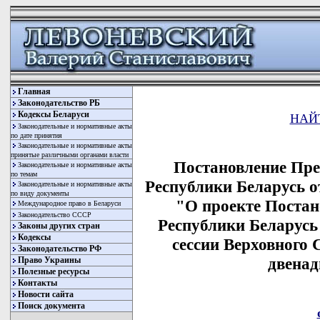
Главная
Законодательство РБ
Кодексы Беларуси
НАЙ
Законодательные и нормативные акты
по дате принятия
Законодательные и нормативные акты
принятые различными органами власти
Постановление Пре
Законодательные и нормативные акты
по темам
Республики Беларусь от
Законодательные и нормативные акты
по виду документы
"О проекте Постан
Международное право в Беларуси
Законодательство СССР
Республики Беларусь
Законы других стран
Кодексы
сессии Верховного 
Законодательство РФ
двенад
Право Украины
Полезные ресурсы
Контакты
Новости сайта
Поиск документа