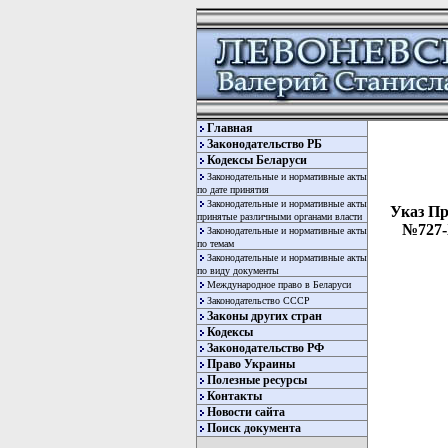
Главная
Законодательство РБ
Кодексы Беларуси
Законодательные и нормативные акты
по дате принятия
Законодательные и нормативные акты
Указ Пр
принятые различными органами власти
№727-
Законодательные и нормативные акты
по темам
Законодательные и нормативные акты
по виду документы
Международное право в Беларуси
Законодательство СССР
Законы других стран
Кодексы
Законодательство РФ
Право Украины
Полезные ресурсы
Контакты
  
Новости сайта
  
Поиск документа