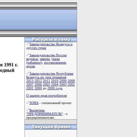
Законодательство Беларуси и
других стран
Законодательство России
кодексы
,
законы
,
указы
(избанное)
,
постановления
,
 1991 г.
архив
родный
Законодательство Республики
Беларусь по дате принятия
:
2013
2012
2011
2010
2009
2008
2007
2006
2005
2004
2003
2002
2001
2000
до
2000 года
О защите прав потребителя
ЗОНА
- специальный проект
Бюллетень
"ПРЕДПРИНИМАТЕЛЬ"
- о
предпринимателях.