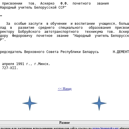
 присвоении   тов.  Аскерко   Ф.Ф.  почетного   звания

Народный учитель Белорусской ССР"

=

   За  особые заслуги  в обучении  и воспитании  учащихся, больш
лад  в   развитие  среднего  специального   образования  присвои
ректору  Бобруйского  автотранспортного   техникума  тов.  Аскер
дору  Федоровичу  почетное  звание  "Народный  учитель Белорусск
Р".

редседатель Верховного Совета Республики Беларусь       Н.ДЕМЕНТ
 апреля 1991 г., г.Минск.

 727-ХII.

<< Назад
 документов
Разное
полном или частичном использовании материалов сайта ссылка на
pravo.levonevsky.org
обязат