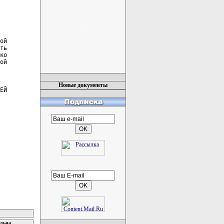
ой

ть

ко

ой

Новые документы
ЕЙ

ельна