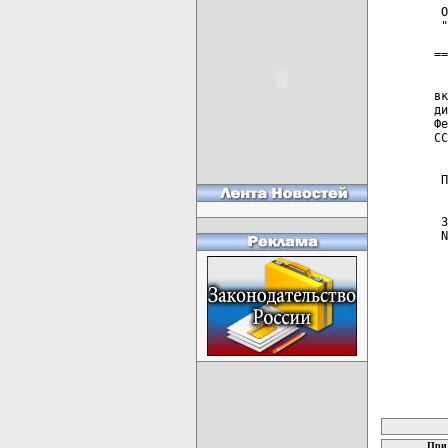
 О
 "
==
  
вк
ди
Фе
СС
 П
 3
 N
карта новых
При 