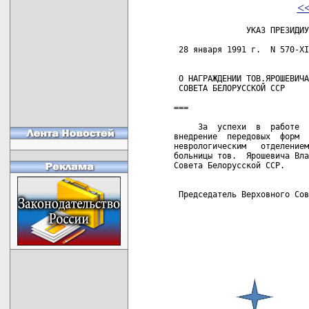
<
               УКАЗ ПРЕЗИДИУ
 28 января 1991 г.  N 570-XI
 О НАГРАЖДЕНИИ ТОВ.ЯРОШЕВИЧА
 СОВЕТА БЕЛОРУССКОЙ ССР

===

     За  успехи  в  работе  
внедрение  передовых  форм  
неврологическим   отделением
больницы тов.  Ярошевича Вла
Совета Белорусской ССР.

 Председатель Верховного Сов