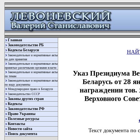
Главная
Законодательство РБ
Кодексы Беларуси
НАЙ
Законодательные и нормативные акты
по дате принятия
Законодательные и нормативные акты
принятые различными органами власти
Указ Президиума Ве
Законодательные и нормативные акты
по темам
Беларусь от 28 я
Законодательные и нормативные акты
по виду документы
награждении тов.
Международное право в Беларуси
Законодательство СССР
Верховного Сове
Законы других стран
Кодексы
Законодательство РФ
Право Украины
Полезные ресурсы
Контакты
Новости сайта
Текст документа по 
Поиск документа