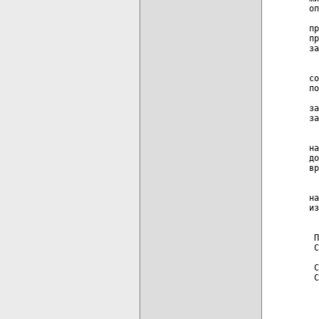
оп
  
пр
пр
за
  
со
по
  
за
за
  
на
до
вр
  
на
из
 П
 С
 С
 С