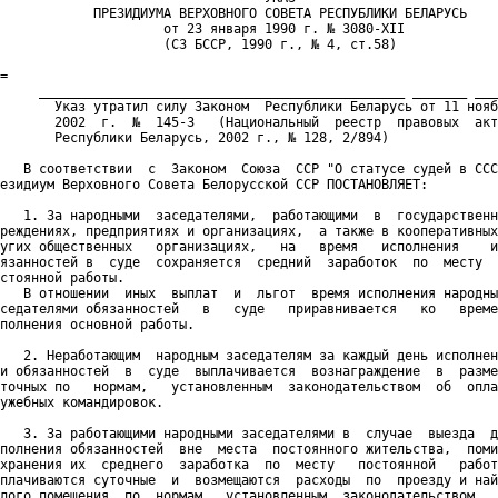
            ПРЕЗИДИУМА ВЕРХОВНОГО СОВЕТА РЕСПУБЛИКИ БЕЛАРУСЬ

                     от 23 января 1990 г. № 3080-XII

                     (СЗ БССР, 1990 г., № 4, ст.58)

=

     _______________________________________________ _______ ___
       Указ утратил силу Законом  Республики Беларусь от 11 нояб
       2002  г.  №  145-З   (Национальный  реестр  правовых  акт
       Республики Беларусь, 2002 г., № 128, 2/894)

   В соответствии  с  Законом  Союза  ССР "О статусе судей в ССС
езидиум Верховного Совета Белорусской ССР ПОСТАНОВЛЯЕТ:

   1. За народными  заседателями,  работающими  в  государственн
реждениях, предприятиях и организациях,  а также в кооперативных
угих общественных   организациях,   на   время   исполнения    и
язанностей в  суде  сохраняется  средний  заработок  по  месту  
стоянной работы.

   В отношении  иных  выплат  и  льгот  время исполнения народны
седателями обязанностей   в   суде   приравнивается   ко   време
полнения основной работы.

   2. Неработающим  народным заседателям за каждый день исполнен
и обязанностей  в  суде  выплачивается  вознаграждение  в  разме
точных по   нормам,   установленным  законодательством  об  опла
ужебных командировок.

   3. За работающими народными заседателями в  случае  выезда  д
полнения обязанностей  вне  места  постоянного жительства,  поми
хранения их  среднего  заработка  по  месту   постоянной   работ
плачиваются суточные  и  возмещаются  расходы  по  проезду и най
лого помещения  по  нормам,  установленным  законодательством   