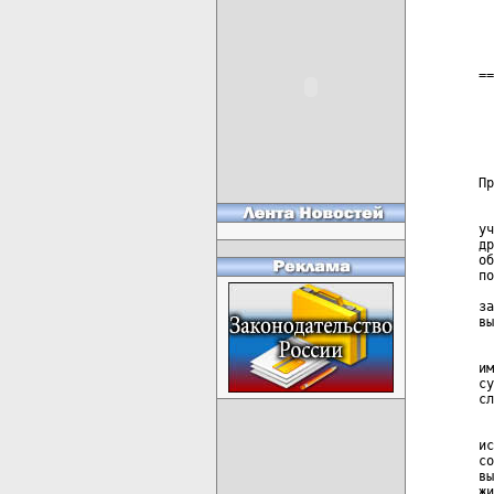
  
  
  
==
  
  
  
  
  
Пр
  
уч
др
об
по
  
за
вы
  
им
су
сл
  
ис
со
вы
жи