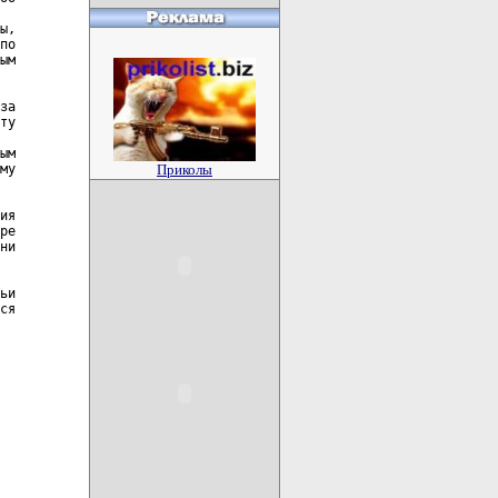
ы,

по

ым

за

ту

ым

му

Приколы
ия

ре

ни

ьи

ся
