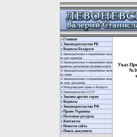
Главная
Законодательство РБ
Кодексы Беларуси
Законодательные и нормативные акты
по дате принятия
Законодательные и нормативные акты
Указ Пре
принятые различными органами власти
№30
Законодательные и нормативные акты
по темам
Законодательные и нормативные акты
по виду документы
Международное право в Беларуси
Законодательство СССР
Законы других стран
Кодексы
Законодательство РФ
Право Украины
Полезные ресурсы
  
Контакты
  
Новости сайта
  
Поиск документа
  