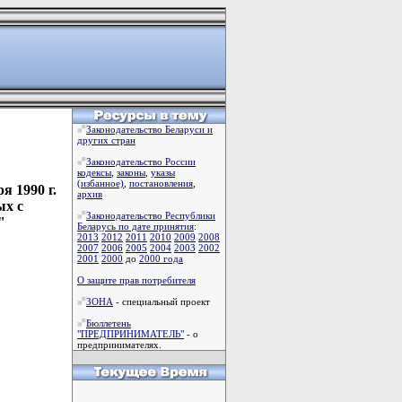
Законодательство Беларуси и
других стран
Законодательство России
кодексы
,
законы
,
указы
(избанное)
,
постановления
,
я 1990 г.
архив
ых с
Законодательство Республики
"
Беларусь по дате принятия
:
2013
2012
2011
2010
2009
2008
2007
2006
2005
2004
2003
2002
2001
2000
до
2000 года
О защите прав потребителя
ЗОНА
- специальный проект
Бюллетень
"ПРЕДПРИНИМАТЕЛЬ"
- о
предпринимателях.