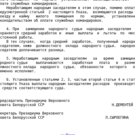
лате служебных командировок.

   Неработающим народным заседателям в этом случае, помимо оплат
едусмотренной статьей  2 настоящего Указа,  возмещаются расходы 
оезду и  найму   жилого   помещения   по   нормам,   установленн
конодательством об оплате служебных командировок.

   4. При   замещении  народного  судьи  народным  заседателем  
храняется средний заработок и  иные  выплаты  и  льготы  по  мес
стоянной работы.

   В тех случаях,  когда средний  заработок,  полученный  народн
седателем, ниже  должностного  оклада  народного судьи,  народно
седателю доплачивается разница.

   5. Неработающим  народным  заседателям   за   время   замещен
родного судьи    выплачивается    заработная   плата   в   разме
лжностного оклада  народного  судьи,  обязанности   которого   о
еменно исполняют.

   6. Установленные статьями 2, 3, частью второй статьи 4 и стат
стоящего Указа выплаты народным заседателям расходов  производят
 средств соответствующего суда.

редседатель Президиума Верховного

овета Белорусской ССР                                Н.ДЕМЕНТЕЙ

екретарь Президиума Верховного

овета Белорусской ССР                             Л.СЫРОЕГИНА   

<< Назад