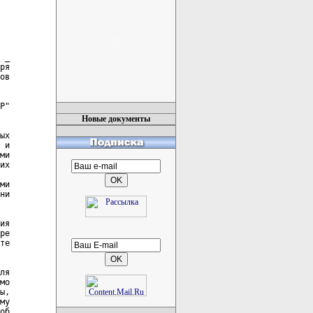
 _

ря

ов

Р"

Новые документы
ых

 и

ми

их

ми

ни

ия

ре

те

ля

мо

ы,

му

об
