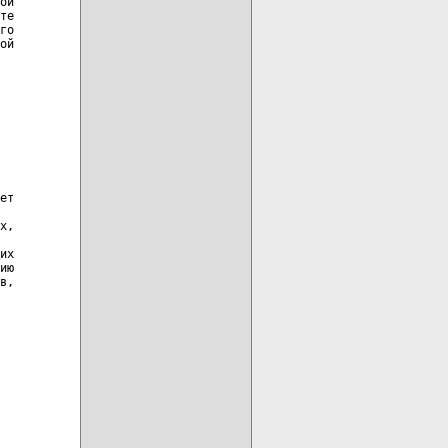
ой

те

го

ой

ет

х,

их

ию

в,
