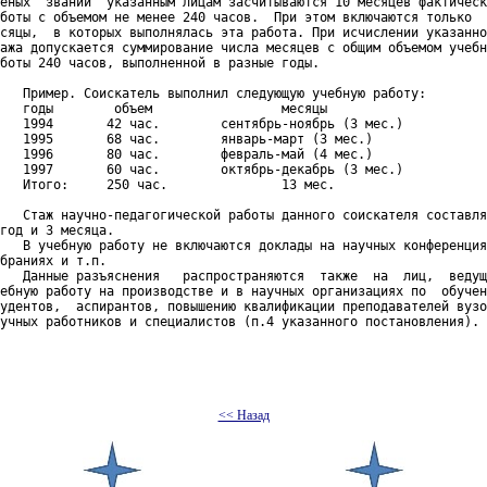
еных  званий  указанным лицам засчитываются 10 месяцев фактическ
боты с объемом не менее 240 часов.  При этом включаются только  
сяцы,  в которых выполнялась эта работа. При исчислении указанно
ажа допускается суммирование числа месяцев с общим объемом учебн
боты 240 часов, выполненной в разные годы.

   Пример. Соискатель выполнил следующую учебную работу:

   годы        объем                 месяцы

   1994       42 час.        сентябрь-ноябрь (3 мес.)

   1995       68 час.        январь-март (3 мес.)

   1996       80 час.        февраль-май (4 мес.)

   1997       60 час.        октябрь-декабрь (3 мес.)

   Итого:     250 час.               13 мес.

   Стаж научно-педагогической работы данного соискателя составля
год и 3 месяца.

   В учебную работу не включаются доклады на научных конференция
браниях и т.п.

   Данные разъяснения   распространяются  также  на  лиц,  ведущ
ебную работу на производстве и в научных организациях по  обучен
удентов,  аспирантов, повышению квалификации преподавателей вузо
учных работников и специалистов (п.4 указанного постановления).

<< Назад