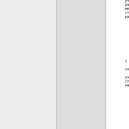
уч
ра
ме
ст
ра
  
  
  
  
  
  
  
  
1 
  
со
  
уч
ст
на