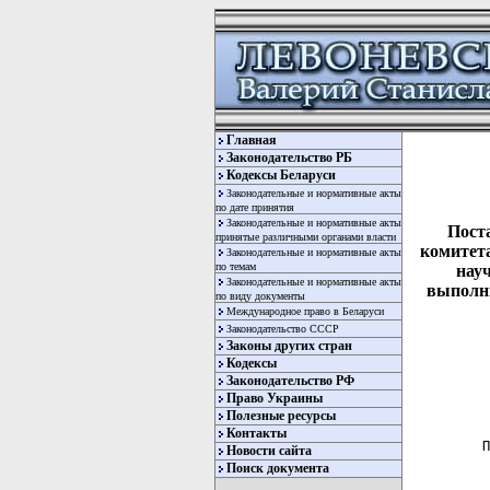
Главная
Законодательство РБ
Кодексы Беларуси
Законодательные и нормативные акты
по дате принятия
Законодательные и нормативные акты
Пост
принятые различными органами власти
комитета
Законодательные и нормативные акты
по темам
нау
Законодательные и нормативные акты
выполни
по виду документы
Международное право в Беларуси
Законодательство СССР
Законы других стран
Кодексы
Законодательство РФ
Право Украины
Полезные ресурсы
Контакты
 П
Новости сайта
  
Поиск документа
  