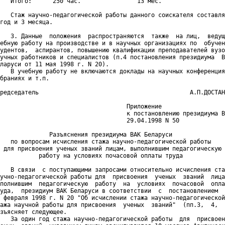
   Итого:      250 час.                13 мес.

   Стаж научно-педагогической работы данного соискателя составля
год и 3 месяца.

   3. Данные  положения  распространяются  также  на лиц,  ведущ
ебную работу на производстве и в научных организациях по  обучен
удентов,  аспирантов, повышению квалификации преподавателей вузо
учных работников и специалистов (п.4 постановления президиума  В
ларуси от 11 мая 1998 г. N 20).

   В учебную работу не включаются доклады на научных конференция
браниях и т.п.

редседатель                                           А.П.ДОСТАН
                                    Приложение

                                    к постановлению президиума В
                                    29.04.1998 N 50

              Разъяснения президиума ВАК Беларуси

   по вопросам исчисления стажа научно-педагогической работы

 для присвоения ученых званий лицам, выполнившим педагогическую

           работу на условиях почасовой оплаты труда

   В связи  с поступающими запросами относительно исчисления ста
учно-педагогической работы для  присвоения  ученых  званий  лица
полнившим  педагогическую  работу  на  условиях  почасовой  опла
уда,  президиум ВАК Беларуси в соответствии  с  постановлением  
 февраля 1998 г. N 20 "Об исчислении стажа научно-педагогической
ажа научной работы для присвоения  ученых  званий"  (пп.3,  4,  
зъясняет следующее.

   За один год стажа научно-педагогической работы  для  присвоен