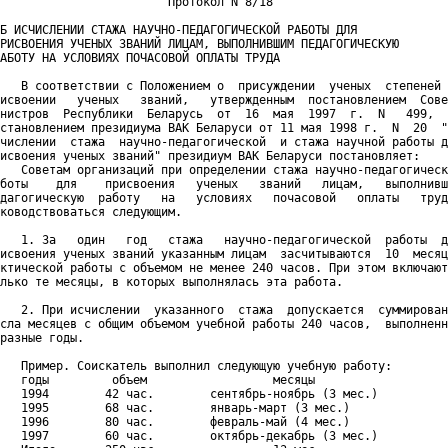
                        Протокол N 8/18

Б ИСЧИСЛЕНИИ СТАЖА НАУЧНО-ПЕДАГОГИЧЕСКОЙ РАБОТЫ ДЛЯ

РИСВОЕНИЯ УЧЕНЫХ ЗВАНИЙ ЛИЦАМ, ВЫПОЛНИВШИМ ПЕДАГОГИЧЕСКУЮ

АБОТУ НА УСЛОВИЯХ ПОЧАСОВОЙ ОПЛАТЫ ТРУДА

   В соответствии с Положением о  присуждении  ученых  степеней 
исвоении   ученых   званий,   утвержденным  постановлением  Сове
нистров  Республики  Беларусь  от  16  мая  1997  г.  N   499,  
становлением президиума ВАК Беларуси от 11 мая 1998 г.  N  20  "
числении  стажа  научно-педагогической  и стажа научной работы д
исвоения ученых званий" президиум ВАК Беларуси постановляет:

   Советам организаций при определении стажа научно-педагогическ
боты    для    присвоения   ученых   званий   лицам,   выполнивш
дагогическую  работу   на   условиях   почасовой   оплаты   труд
ководствоваться следующим.

   1. За   один   год   стажа   научно-педагогической  работы  д
исвоения ученых званий указанным лицам  засчитываются  10  месяц
ктической работы с объемом не менее 240 часов. При этом включают
лько те месяцы, в которых выполнялась эта работа.

   2. При исчислении  указанного  стажа  допускается  суммирован
сла месяцев с общим объемом учебной работы 240 часов,  выполненн
разные годы.

   Пример. Соискатель выполнил следующую учебную работу:

   годы         объем                  месяцы

   1994        42 час.        сентябрь-ноябрь (3 мес.)

   1995        68 час.        январь-март (3 мес.)

   1996        80 час.        февраль-май (4 мес.)

   1997        60 час.        октябрь-декабрь (3 мес.)
