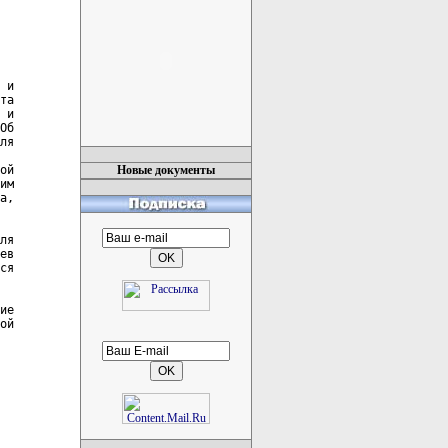
 и

та

 и

Об

ля

ой

Новые документы
им

а,

ля

ев

ся

ие

ой
