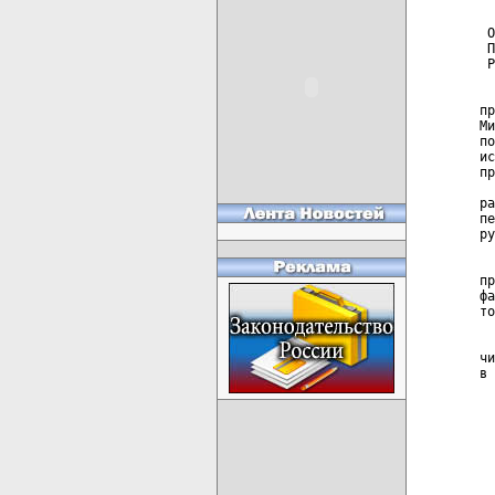
  
 О
 П
 Р
  
пр
Ми
по
ис
пр
  
ра
пе
ру
  
пр
фа
то
  
чи
в 
  
  
  
  
  
  