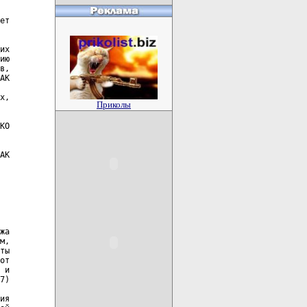
ет

их

ию

в,

АК

х,

Приколы
КО

АК

жа

м,

ты

от

 и

7)

ия
