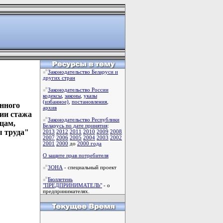
Законодательство Беларуси и
других стран
Законодательство России
кодексы
,
законы
,
указы
(избанное)
,
постановления
,
нного
архив
нии стажа
Законодательство Республики
цам,
Беларусь по дате принятия
:
ы труда"
2013
2012
2011
2010
2009
2008
2007
2006
2005
2004
2003
2002
2001
2000
до
2000 года
О защите прав потребителя
ЗОНА
- специальный проект
Бюллетень
"ПРЕДПРИНИМАТЕЛЬ"
- о
предпринимателях.