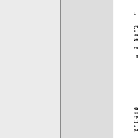
  
  
1 
  
уч
ст
на
Бе
  
со
 П
  
  
  
  
  
  
  
  
на
вы
тр
11
ст
ра
  