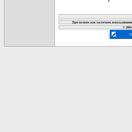
карта новых документов
При полном или частичном использовании 
© 2006