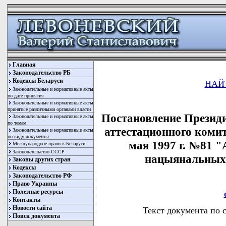
Главная
Законодательство РБ
Кодексы Беларуси
НАЙ
Законодательные и нормативные акты
по дате принятия
Законодательные и нормативные акты
принятые различными органами власти
Постановление Презид
Законодательные и нормативные акты
по темам
аттестационного комит
Законодательные и нормативные акты
по виду документы
мая 1997 г. №81 "
Международное право в Беларуси
Законодательство СССР
нацыянальных 
Законы других стран
Кодексы
Законодательство РФ
Право Украины
Полезные ресурсы
Контакты
Новости сайта
Текст документа по 
Поиск документа