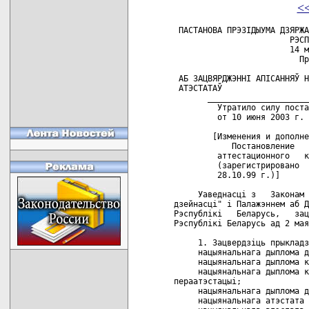
<
 ПАСТАНОВА ПРЭЗIДЫУМА ДЗЯРЖАЎНАГА ВЫШЭЙШАГА АТЭСТАЦЫЙНАГА КАМIТЭТА
                        РЭСПУБЛIКI БЕЛАРУСЬ
                        14 мая 1997 г. N 81
                          Пратакол N 8/5

 АБ ЗАЦВЯРДЖЭННI АПIСАННЯЎ НАЦЫЯНАЛЬНЫХ ДЫПЛОМАЎ I
 АТЭСТАТАЎ
       _______________________________________________ _______ ___ _
         Утратило силу постановлением Высшей аттестационной комиссии
         от 10 июня 2003 г. № 60 

        [Изменения и дополнения:
            Постановление   президиума    Государственного   высшего
         аттестационного   комитета   от   27  мая  1998  г.   N  68
         (зарегистрировано  в Национальном  реестре  -  N 8/1240  от
         28.10.99 г.)]

     Уаведнасцi з   Законам   Рэспублiкi   Беларусь   "Аб  навуковай
дзейнасцi" i Палажэннем аб Дзяржаўным вышэйшым атэстацыйным камiтэце
Рэспублiкi   Беларусь,   зацверджаным  пастановай  Савета  Мiнiстраў
Рэспублiкi Беларусь ад 2 мая 1997 г. N 418, Прэзiдыум пастанаўляе:

     1. Зацвердзiць прыкладзеныя апiсаннi:
     нацыянальнага дыплома доктара навук;
     нацыянальнага дыплома кандыдата навук;
     нацыянальнага дыплома кандыдата навук,  якi выдаецца па вынiках
пераатэстацыi;
     нацыянальнага дыплома доктара фiласофii (Ph.D);
     нацыянальнага атэстата прафесара;
     нацыянальнага атэстата дацэнта.

     2. Выпiску дыпломаў i атэстатаў  праводзiць  у  адпаведнасцi  з
апiсаннямi, зацверджанымi  п.1  гэтай пастановы,  на аснове рашэнняў
прэзiдыўма ВАК Беларусi,  прынятых пасля 1 чэрвеня 1997 г., спынiўшы
выпiску дыпломаў   доктара   навук   i   кандыдата  навук  згодна  з
апiсаннямi, якiя   зацверджаны   пастановай    Кабiнета    Мiнiстраў
Рэспублiкi Беларусь ад 17 студзеня 1996 г. N 37.

     3. Галоўнаму  вучонаму  сакратару ВАК Беларусi ў месячны тэрмiн
распрацаваць парадак запаўнення i выдачы дыпломаў  i  атэстатаў,  iх
дублiкатаў i  рэпрадукцый;  дыпломаў  i атэстатаў,  якiя выдаюцца па
вынiках настрыфiкацыi i пераатэстацыi.

     4. Выдачу  дыпломаў  i  атэстатаў,  пералiчаных  у  п.1   гэтай
пастановы, а  таксама  iх  рэпрадукцый  павялiчанага  (300х215 мм) i
паменшанага (108х83  мм  у  складзеным  выглядзе)  памераў  i  iншых
дакументаў  аб  вучоных  ступенях  i вучоных званнях ажыццяўляюць ва
ўстаноўленым парадку.

 Старшыня                                               А.П.ДАСТАНКА

 Галоўны вучоны сакратар                                  В.М.СНАПКО

                                                ЗАЦВЕРДЖАНА
                                                Пастанова прэзiдыума
                                                ВАК Беларусi
                                                14.05.1997 N 81

                              АПIСАННЕ
                 нацыянальнага атэстата прафесара

     Атэстат прафесара ўяўляе  сабой  аркуш  са  спецыяльнай  паперы
памерам 105х160 мм у складзеным выглядзе.
     На вонкавым баку атэстата  зверху  ў  цэнтры  змешчаны  вiдарыс
Дзяржаўнага  герба  Рэспублiкi Беларусь,  злева ад герба надрукавана
слова  "Рэспублiка",  справа  -  "Беларусь".  Нiжэй  у  адзiн  радок
надрукаваны   словы   "Дзяржаўны   вышэйшы   атэстацыйны   камiтэт".
Пасярэдзiне гэтай старонкi на фоне вiньеткi са словам  "ВАК"  у  два
радкi надрукаваны словы "Атэстат прафесара".
     На левым унутраным баку атэстата зверху ў тры радкi надрукаваны
словы "Рашэннем   Дзяржаўнага   вышэйшага   атэстацыйнага   камiтэта
Рэспублiкi Беларусь".  Нiжэй у адзiн радок запiсаны слова "ад", дата
прыняцця  рашэння  Дзяржаўным  вышэйшым  атэстацыйным  камiтэтам,  у
дужках словы "пратакол N" i нумар пратакола, нiжэй - прозвiшча, iмя,
iмя па бацьку прафесара.
     У цэнтры  старонкi на фоне вiньеткi са словам "ВАК" у два радкi
надрукаваны словы   "Прысвоена   вучонае  званне  прафесара".  Нiжэй
напiсаны словы "па спецыяльнасцi" i  назва  спецыяльнасцi,  па  якой
прысвоена вучонае званне прафесара.
     У левым  нiжнiм  кутку  старонкi  ў два радкi надрукаваны словы
"Старшыня Дзяржаўнага вышэйшага атэстацыйнага камiтэта"  i  нiжэй  у
два   радкi   -   "Галоўны  вучоны  сакратар  Дзяржаўнага  вышэйшага
атэстацыйнага камiтэта".  Справа ад назваў пасад змешчаны адпаведныя
подпiсы, iнiцыялы i прозвiшчы.
     Нiжэй злева указана серыя "АП" i рэгiстрацыйны нумар  атэстата,
сiметрычна с