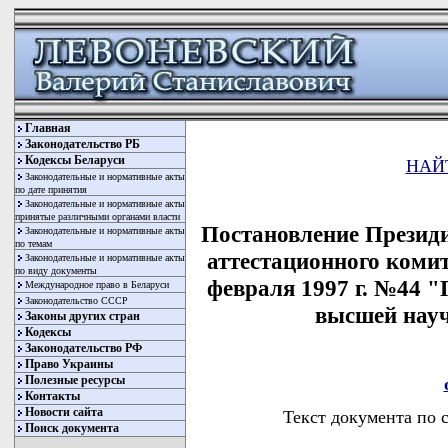
Главная
Законодательство РБ
Кодексы Беларуси
НАЙ
Законодательные и нормативные акты
по дате принятия
Законодательные и нормативные акты
принятые различными органами власти
Постановление Презид
Законодательные и нормативные акты
по темам
аттестационного комит
Законодательные и нормативные акты
по виду документы
февраля 1997 г. №44 "
Международное право в Беларуси
Законодательство СССР
высшей нау
Законы других стран
Кодексы
Законодательство РФ
Право Украины
Полезные ресурсы
Контакты
Новости сайта
Текст документа по 
Поиск документа