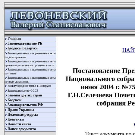
Главная
Законодательство РБ
Кодексы Беларуси
НАЙ
Законодательные и нормативные акты
по дате принятия
Законодательные и нормативные акты
принятые различными органами власти
Постановление Пре
Законодательные и нормативные акты
по темам
Национального собра
Законодательные и нормативные акты
по виду документы
июня 2004 г. №7
Международное право в Беларуси
Законодательство СССР
Г.Н.Селезнева Поче
Законы других стран
Кодексы
собрания Р
Законодательство РФ
Право Украины
Полезные ресурсы
Контакты
Новости сайта
Поиск документа
Текст документа по 