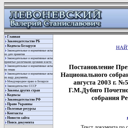
Главная
Законодательство РБ
Кодексы Беларуси
НАЙ
Законодательные и нормативные акты
по дате принятия
Законодательные и нормативные акты
принятые различными органами власти
Постановление Пре
Законодательные и нормативные акты
по темам
Национального собран
Законодательные и нормативные акты
по виду документы
августа 2003 г. 
Международное право в Беларуси
Законодательство СССР
Г.М.Дубяго Почетн
Законы других стран
Кодексы
собрания Р
Законодательство РФ
Право Украины
Полезные ресурсы
Контакты
Новости сайта
Поиск документа
Текст документа по 