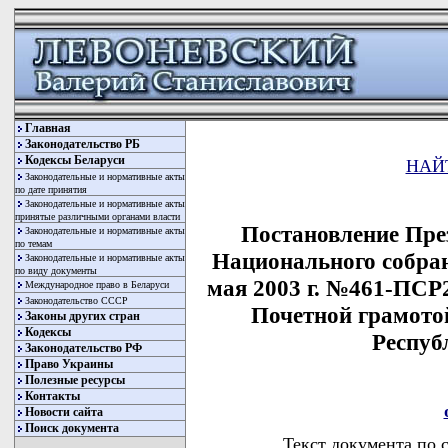
Главная
Законодательство РБ
Кодексы Беларуси
НАЙ
Законодательные и нормативные акты
по дате принятия
Законодательные и нормативные акты
принятые различными органами власти
Постановление Пре
Законодательные и нормативные акты
по темам
Национального собран
Законодательные и нормативные акты
по виду документы
мая 2003 г. №461-ПСР
Международное право в Беларуси
Законодательство СССР
Почетной грамото
Законы других стран
Кодексы
Респуб
Законодательство РФ
Право Украины
Полезные ресурсы
Контакты
Новости сайта
Поиск документа
Текст документа по 