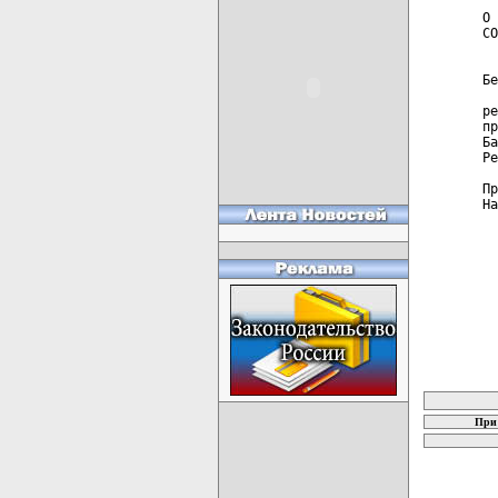
О 
СО
  
Бе
  
ре
пр
Ба
Ре
Пр
На
карта новых
При 