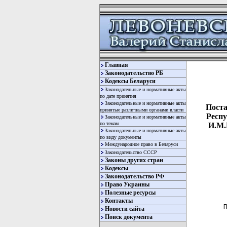
Главная
Законодательство РБ
Кодексы Беларуси
Законодательные и нормативные акты
по дате принятия
Законодательные и нормативные акты
Поста
принятые различными органами власти
Респу
Законодательные и нормативные акты
по темам
И.М.
Законодательные и нормативные акты
по виду документы
Международное право в Беларуси
Законодательство СССР
Законы других стран
Кодексы
Законодательство РФ
Право Украины
Полезные ресурсы
Контакты
 П
Новости сайта
  
Поиск документа
  