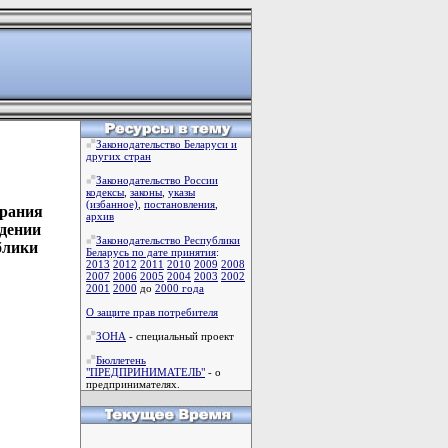
Законодательство Беларуси и
других стран
Законодательство России
кодексы
,
законы
,
указы
(избанное)
,
постановления
,
брания
архив
ждении
Законодательство Республики
блики
Беларусь по дате принятия
:
2013
2012
2011
2010
2009
2008
2007
2006
2005
2004
2003
2002
2001
2000
до
2000 года
О защите прав потребителя
ЗОНА
- специальный проект
Бюллетень
"ПРЕДПРИНИМАТЕЛЬ"
- о
предпринимателях.