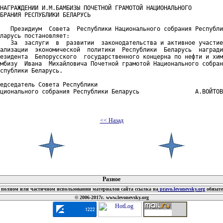
НАГРАЖДЕНИИ И.М.БАМБИЗЫ ПОЧЕТНОЙ ГРАМОТОЙ НАЦИОНАЛЬНОГО

БРАНИЯ РЕСПУБЛИКИ БЕЛАРУСЬ

   Президиум  Совета  Республики Национального собрания Республи
ларусь постановляет:

   За  заслуги  в  развитии  законодательства и активное участие
ализации  экономической  политики  Республики  Беларусь  награди
езидента  Белорусского  государственного концерна по нефти и хим
мбизу  Ивана  Михайловича Почетной грамотой Национального собран
спублики Беларусь.

едседатель Совета Республики

ционального собрания Республики Беларусь                А.ВОЙТОВ
<< Назад
 документов
Разное
полном или частичном использовании материалов сайта ссылка на
pravo.levonevsky.org
обязат
© 2006-2017г. www.levonevsky.org