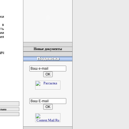
ки

 в

ть

ии

ия

Новые документы
ИЧ

ельна