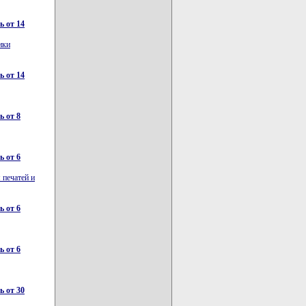
 от 14
ики
 от 14
 от 8
 от 6
 печатей и
 от 6
 от 6
 от 30