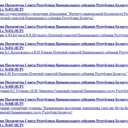
ие Президиума Совета Республики Национального собрания Республики Беларусь
6 г. №455-ПСР3
ии государственного учреждения образования "Институт национальной безопасности Ре
четной грамотой Национального собрания Республики Беларусь"
ие Президиума Совета Республики Национального собрания Республики Беларусь
6 г. №452-ПСР3
нии А.Ю.Бегуна и В.Н.Шумского Почетной грамотой Национального собрания Республи
ие Президиума Совета Республики Национального собрания Республики Беларусь
6 г. №451-ПСР3
нии Б.С.Колосовского и В.И.Тернова Почетной грамотой Национального собрания Респ
ие Президиума Совета Республики Национального собрания Республики Беларусь
6 г. №450-ПСР3
нии Б.М.Хрусталева Почетной грамотой Национального собрания Республики Беларусь"
ие Президиума Совета Республики Национального собрания Республики Беларусь
6 г. №449-ПСР3
джаннi В.Г.Грушова i В.М.Дашкевiча Ганаровай граматай Нацыянальнага сходу Рэспублi
ие Президиума Совета Республики Национального собрания Республики Беларусь
6 г. №448-ПСР3
оджаннi дзяржаўнай установы "Нацыянальны акадэмiчны драматычны тэатр iмя Якуба Ко
аматай Нацыянальнага сходу Рэспублiкi Беларусь"
ие Президиума Совета Республики Национального собрания Республики Беларусь
6 г. №447-ПСР3