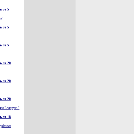
 от 5
ь"
 от 5
 от 5
 от 20
 от 20
 от 20
ки Беларусь"
 от 18
публики