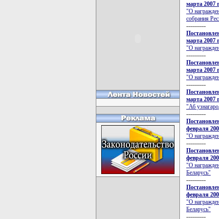
марта 2007 
"О награжде
собрания Рес
----------
Постановлен
марта 2007 
"О награжде
----------
Постановлен
марта 2007 
"О награжде
----------
Постановлен
марта 2007 
"Аб узнагаро
----------
Постановлен
февраля 200
"О награжден
----------
Постановлен
февраля 200
"О награжде
Беларусь"
----------
Постановлен
февраля 200
"О награжде
Беларусь"
----------