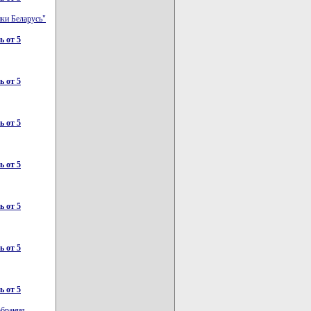
ки Беларусь"
 от 5
 от 5
 от 5
 от 5
 от 5
 от 5
 от 5
обрания