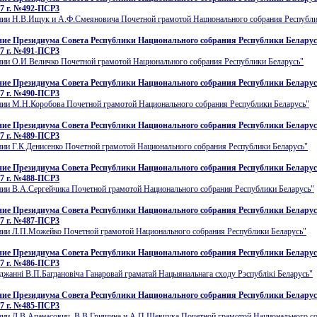
7 г. №492-ПСР3
нии Н.В.Ищук и А.Ф.Смеяновича Почетной грамотой Национального собрания Республи
ие Президиума Совета Республики Национального собрания Республики Беларусь
7 г. №491-ПСР3
нии О.И.Величко Почетной грамотой Национального собрания Республики Беларусь"
ие Президиума Совета Республики Национального собрания Республики Беларусь
7 г. №490-ПСР3
нии М.Н.Коробова Почетной грамотой Национального собрания Республики Беларусь"
ие Президиума Совета Республики Национального собрания Республики Беларусь
7 г. №489-ПСР3
ии Г.К.Денисенко Почетной грамотой Национального собрания Республики Беларусь"
ие Президиума Совета Республики Национального собрания Республики Беларусь
7 г. №488-ПСР3
нии В.А.Сергейчика Почетной грамотой Национального собрания Республики Беларусь"
ие Президиума Совета Республики Национального собрания Республики Беларусь
7 г. №487-ПСР3
нии Л.П.Можейко Почетной грамотой Национального собрания Республики Беларусь"
ие Президиума Совета Республики Национального собрания Республики Беларусь
7 г. №486-ПСР3
джаннi В.П.Багдановiча Ганаровай граматай Нацыянальнага сходу Рэспублiкi Беларусь"
ие Президиума Совета Республики Национального собрания Республики Беларусь
7 г. №485-ПСР3
нии Л.В.Апанасович, В.В.Гришина и А.П.Шевчука Почетной грамотой Национального с