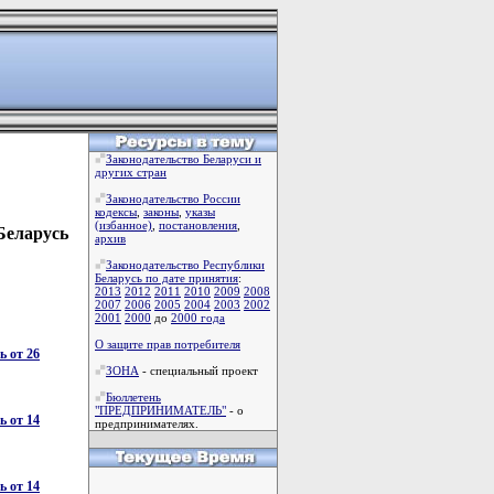
Законодательство Беларуси и
других стран
Законодательство России
кодексы
,
законы
,
указы
(избанное)
,
постановления
,
Беларусь
архив
Законодательство Республики
Беларусь по дате принятия
:
2013
2012
2011
2010
2009
2008
2007
2006
2005
2004
2003
2002
2001
2000
до
2000 года
О защите прав потребителя
 от 26
ЗОНА
- специальный проект
Бюллетень
"ПРЕДПРИНИМАТЕЛЬ"
- о
 от 14
предпринимателях.
 от 14