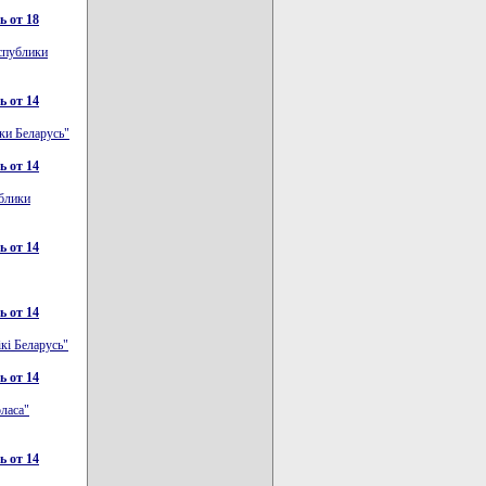
 от 18
спублики
 от 14
ки Беларусь"
 от 14
ублики
 от 14
 от 14
кi Беларусь"
 от 14
ласа"
 от 14