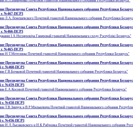
нии В.Л.Виниченко Почетной грамотой Национального собрания Республики Беларусь"
ие Президиума Совета Республики Национального собрания Республики Беларусь
 г. №467-ПСР3
нии Л.А.Лемешевского Почетной грамотой Национального собрания Республики Беларус
ие Президиума Совета Республики Национального собрания Республики Беларусь
 г. №466-ПСР3
джаннi I.А.Несцяровiча Ганаровай граматай Нацыянальнага сходу Рэспублiкi Беларусь"
ие Президиума Совета Республики Национального собрания Республики Беларусь
 г. №465-ПСР3
нии Н.Т.Метелицы Почетной грамотой Национального собрания Республики Беларусь"
ие Президиума Совета Республики Национального собрания Республики Беларусь
6 г. №460-ПСР3
нии Г.В.Бочковой Почетной грамотой Национального собрания Республики Беларусь"
ие Президиума Совета Республики Национального собрания Республики Беларусь
6 г. №459-ПСР3
нии Е.А.Косовой Почетной грамотой Национального собрания Республики Беларусь"
ие Президиума Совета Республики Национального собрания Республики Беларусь
6 г. №458-ПСР3
ии Т.В.Зинчук и В.Р.Милькевича Почетной грамотой Национального собрания Республи
ие Президиума Совета Республики Национального собрания Республики Беларусь
6 г. №456-ПСР3
нии И.Л.Лысаковского и Н.К.Рабчонка Почетной грамотой Национального собрания Рес