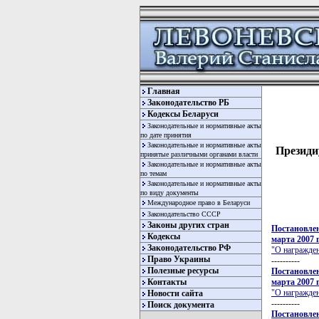
Главная
Законодательство РБ
Кодексы Беларуси
Законодательные и нормативные акты
по дате принятия
Законодательные и нормативные акты
Президи
принятые различными органами власти
Законодательные и нормативные акты
по темам
Законодательные и нормативные акты
по виду документы
Международное право в Беларуси
Законодательство СССР
Законы других стран
Постановлен
Кодексы
марта 2007 
Законодательство РФ
"О награжде
Право Украины
----------
Полезные ресурсы
Постановлен
марта 2007 
Контакты
"О награжде
Новости сайта
----------
Поиск документа
Постановлен