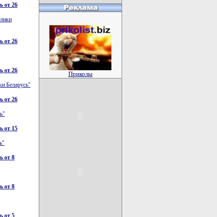
 от 26
блики
 от 26
 от 26
Приколы
ки Беларусь"
 от 26
ь"
 от 15
ь"
 от 8
 от 8
 от 5