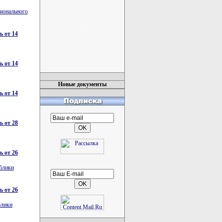
ционального
 от 14
 от 14
Новые документы
 от 14
 от 28
 от 26
ублики
 от 26
блики