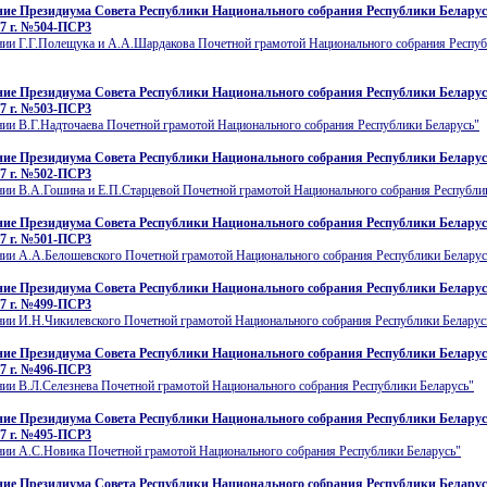
ие Президиума Совета Республики Национального собрания Республики Беларусь
7 г. №504-ПСР3
нии Г.Г.Полещука и А.А.Шардакова Почетной грамотой Национального собрания Респу
ие Президиума Совета Республики Национального собрания Республики Беларусь
7 г. №503-ПСР3
ии В.Г.Надточаева Почетной грамотой Национального собрания Республики Беларусь"
ие Президиума Совета Республики Национального собрания Республики Беларусь
7 г. №502-ПСР3
нии В.А.Гошина и Е.П.Старцевой Почетной грамотой Национального собрания Республи
ие Президиума Совета Республики Национального собрания Республики Беларусь
7 г. №501-ПСР3
нии А.А.Белошевского Почетной грамотой Национального собрания Республики Беларус
ие Президиума Совета Республики Национального собрания Республики Беларусь
7 г. №499-ПСР3
нии И.Н.Чикилевского Почетной грамотой Национального собрания Республики Беларус
ие Президиума Совета Республики Национального собрания Республики Беларусь
7 г. №496-ПСР3
нии В.Л.Селезнева Почетной грамотой Национального собрания Республики Беларусь"
ие Президиума Совета Республики Национального собрания Республики Беларусь
7 г. №495-ПСР3
нии А.С.Новика Почетной грамотой Национального собрания Республики Беларусь"
ие Президиума Совета Республики Национального собрания Республики Беларусь