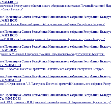
г. №514-ПСР3
нии членов Белорусского общественного объединения ветеранов Почетной грамотой На
публики Беларусь"
ие Президиума Совета Республики Национального собрания Республики Беларусь
г. №513-ПСР3
нии А.А.Хмыля Почетной грамотой Национального собрания Республики Беларусь"
ие Президиума Совета Республики Национального собрания Республики Беларусь
г. №513-ПСР3
нии В.П.Шостак Почетной грамотой Национального собрания Республики Беларусь"
ие Президиума Совета Республики Национального собрания Республики Беларусь
г. №511-ПСР3
джаннi А.У.Баркова Ганаровай граматай Нацыянальнага сходу Рэспублiкi Беларусь"
ие Президиума Совета Республики Национального собрания Республики Беларусь
7 г. №508-ПСР3
ии Т.Е.Абаевой Почетной грамотой Национального собрания Республики Беларусь"
ие Президиума Совета Республики Национального собрания Республики Беларусь
7 г. №506-ПСР3
нии Т.Н.Кравченко и А.В.Туголукова Почетной грамотой Национального собрания Респ
ие Президиума Совета Республики Национального собрания Республики Беларусь
7 г. №505-ПСР3
нии С.Ю.Артемьева и И.В.Кузьмина Почетной грамотой Национального собрания Респу