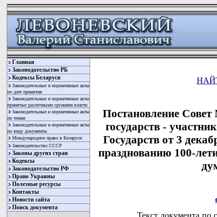
Главная
Законодательство РБ
Кодексы Беларуси
НАЙ
Законодательные и нормативные акты
по дате принятия
Законодательные и нормативные акты
принятые различными органами власти
Постановление Совет
Законодательные и нормативные акты
по темам
государств - участн
Законодательные и нормативные акты
по виду документы
Государств от 3 декаб
Международное право в Беларуси
Законодательство СССР
празднованию 100-лет
Законы других стран
Кодексы
ду
Законодательство РФ
Право Украины
Полезные ресурсы
Контакты
Новости сайта
Поиск документа
Текст документа по 