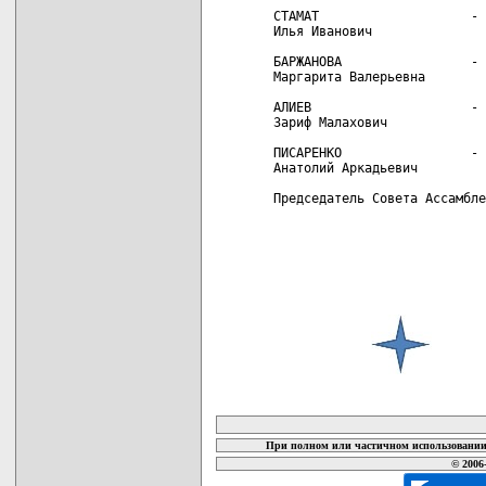
СТАМАТ                    - 
Илья Иванович

БАРЖАНОВА                 - 
Маргарита Валерьевна

АЛИЕВ                     - 
Зариф Малахович

ПИСАРЕНКО                 - 
Анатолий Аркадьевич

Председатель Совета Ассамбле
карта новых документов
При полном или частичном использовании 
© 2006