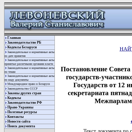
Главная
Законодательство РБ
Кодексы Беларуси
НАЙ
Законодательные и нормативные акты
по дате принятия
Законодательные и нормативные акты
принятые различными органами власти
Постановление Совета
Законодательные и нормативные акты
по темам
государств-участни
Законодательные и нормативные акты
по виду документы
Государств от 12 и
Международное право в Беларуси
Законодательство СССР
секретариата пятнад
Законы других стран
Кодексы
Межпарламе
Законодательство РФ
Право Украины
Полезные ресурсы
Контакты
Новости сайта
Поиск документа
Текст документа по 