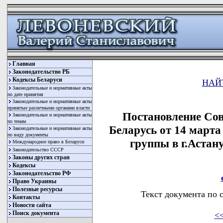
Главная
Законодательство РБ
Кодексы Беларуси
НАЙ
Законодательные и нормативные акты
по дате принятия
Законодательные и нормативные акты
принятые различными органами власти
Постановление Со
Законодательные и нормативные акты
по темам
Беларусь от 14 марта
Законодательные и нормативные акты
по виду документы
группы в г.Астан
Международное право в Беларуси
Законодательство СССР
Законы других стран
Кодексы
Законодательство РФ
Право Украины
Полезные ресурсы
Текст документа по 
Контакты
Новости сайта
Поиск документа
<