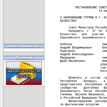
         ПОСТАНОВЛЕНИЕ СОВЕТ
                       14 ма
О НАПРАВЛЕНИИ ГРУППЫ В Г. АС
КАЗАХСТАН)

     Совет Министров Республ
     Направить  с  15  по  1
Казахстан)   для   участия  
Евразийского экономического 
Кобяков               -  Зам
Андрей Владимирович      Бел
Евдоченко             -  зам
Андрей Александрович

Мардашкин             -  зам
Юрий Михайлович          меж
                        упра
                        торг
                        Респ
     Включить  в  состав  гр
Республики    Беларусь    в 
представителя  Республики  Б
сообществе    Долголева   Ва
Полномочного  Посла  Республ
Гапеева  Василия Ивановича, 
в Российской Федерации Петри
     Финансирование  расходо
по фактическим затратам.
