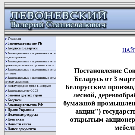
Главная
Законодательство РБ
Кодексы Беларуси
НАЙ
Законодательные и нормативные акты
по дате принятия
Законодательные и нормативные акты
принятые различными органами власти
Постановление Со
Законодательные и нормативные акты
по темам
Беларусь от 3 март
Законодательные и нормативные акты
по виду документы
Белорусским произво
Международное право в Беларуси
Законодательство СССР
лесной, деревообр
Законы других стран
Кодексы
бумажной промышленн
Законодательство РФ
акции") государст
Право Украины
Полезные ресурсы
открытым акционер
Контакты
Новости сайта
мебел
Поиск документа