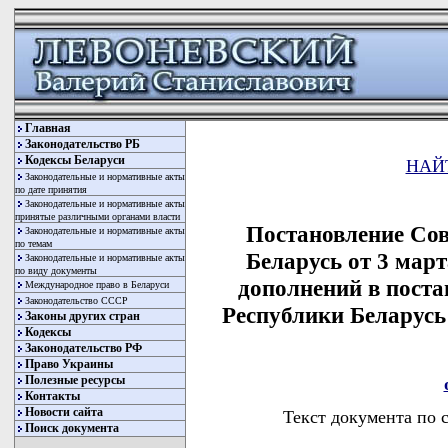
Главная
Законодательство РБ
Кодексы Беларуси
НАЙ
Законодательные и нормативные акты
по дате принятия
Законодательные и нормативные акты
принятые различными органами власти
Постановление Со
Законодательные и нормативные акты
по темам
Беларусь от 3 март
Законодательные и нормативные акты
по виду документы
дополнений в пост
Международное право в Беларуси
Законодательство СССР
Республики Беларусь 
Законы других стран
Кодексы
Законодательство РФ
Право Украины
Полезные ресурсы
Контакты
Новости сайта
Текст документа по 
Поиск документа