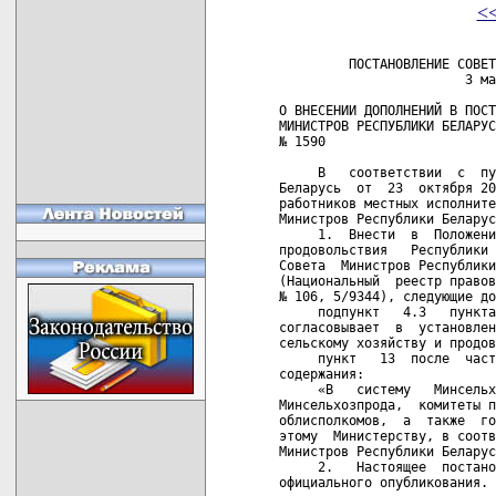
<
         ПОСТАНОВЛЕНИЕ СОВЕТ
                        3 ма
О ВНЕСЕНИИ ДОПОЛНЕНИЙ В ПОСТ
МИНИСТРОВ РЕСПУБЛИКИ БЕЛАРУС
№ 1590

     В   соответствии  с  пу
Беларусь  от  23  октября 20
работников местных исполните
Министров Республики Беларус
     1.  Внести  в  Положени
продовольствия   Республики 
Совета  Министров Республики
(Национальный  реестр правов
№ 106, 5/9344), следующие до
     подпункт   4.3   пункта
согласовывает  в  установлен
сельскому хозяйству и продов
     пункт   13  после  част
содержания:

     «В   систему   Минсельх
Минсельхозпрода,  комитеты п
облисполкомов,  а  также  го
этому  Министерству, в соотв
Министров Республики Беларус
     2.   Настоящее  постано
официального опубликования.
