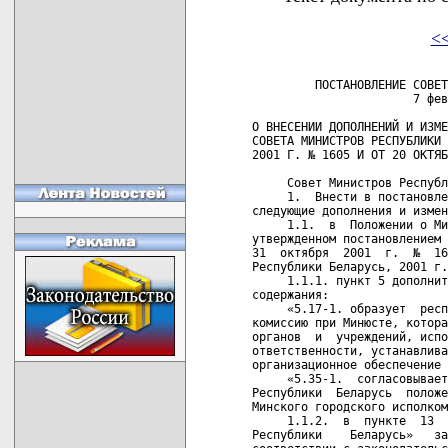
<
         ПОСТАНОВЛЕНИЕ СОВЕТ
                       7 фев
О ВНЕСЕНИИ ДОПОЛНЕНИЙ И ИЗМЕ
СОВЕТА МИНИСТРОВ РЕСПУБЛИКИ 
2001 Г. № 1605 И ОТ 20 ОКТЯБ
     Совет Министров Республ
     1.  Внести в постановле
следующие дополнения и измен
     1.1.  в  Положении о Ми
утвержденном постановлением 
31  октября  2001  г.  №  16
Республики Беларусь, 2001 г.
     1.1.1. пункт 5 дополнит
содержания:

     «5.17-1. образует  респ
комиссию при Минюсте, котора
органов  и  учреждений, испо
ответственности, устанавлива
организационное обеспечение 
     «5.35-1.  согласовывает
Республики  Беларусь  положе
Минского городского исполком
     1.1.2.  в  пункте  13  
Республики    Беларусь»   за