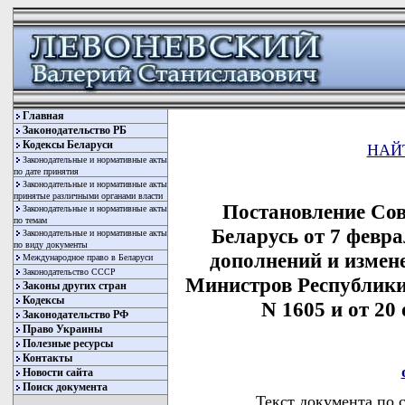
Главная
Законодательство РБ
Кодексы Беларуси
НАЙ
Законодательные и нормативные акты
по дате принятия
Законодательные и нормативные акты
принятые различными органами власти
Постановление Со
Законодательные и нормативные акты
по темам
Беларусь от 7 февра
Законодательные и нормативные акты
по виду документы
дополнений и измен
Международное право в Беларуси
Законодательство СССР
Министров Республики 
Законы других стран
Кодексы
N 1605 и от 20 
Законодательство РФ
Право Украины
Полезные ресурсы
Контакты
Новости сайта
Поиск документа
Текст документа по 