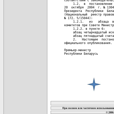
соответствии с законодательс
     1.2.  в  постановлении 
20  октября  2004  г. № 1304
Президента  Республики  Бела
(Национальный  реестр правов
№ 172, 5/15044):

     1.2.1.   из   абзаца  в
комитетов при Совете Министр
     1.2.2. в пункте 6:

     абзац четырнадцатый иск
     абзац пятнадцатый счита
     2.   Настоящее  постано
официального опубликования.

Премьер-министр             
Республики Беларусь

карта новых документов
При полном или частичном использовании 
© 2006