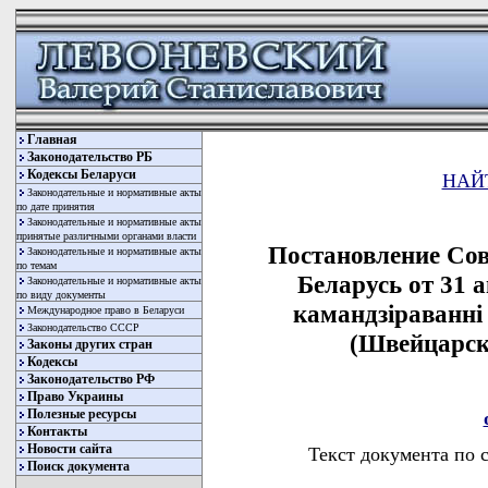
Главная
Законодательство РБ
Кодексы Беларуси
НАЙ
Законодательные и нормативные акты
по дате принятия
Законодательные и нормативные акты
принятые различными органами власти
Постановление Со
Законодательные и нормативные акты
по темам
Беларусь от 31 а
Законодательные и нормативные акты
по виду документы
камандзiраваннi 
Международное право в Беларуси
Законодательство СССР
(Швейцарск
Законы других стран
Кодексы
Законодательство РФ
Право Украины
Полезные ресурсы
Контакты
Новости сайта
Текст документа по 
Поиск документа