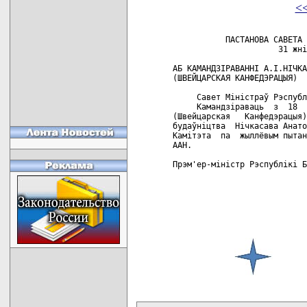
<
           ПАСТАНОВА САВЕТА 
                      31 жні
АБ КАМАНДЗІРАВАННІ А.І.НІЧКА
(ШВЕЙЦАРСКАЯ КАНФЕДЭРАЦЫЯ)

     Савет Міністраў Рэспубл
     Камандзіраваць  з  18  
(Швейцарская   Канфедэрацыя)
будаўніцтва  Нічкасава Анато
Камітэта  па  жыллёвым пытан
ААН.

Прэм'ер-міністр Рэспублікі Б
карта новых документов