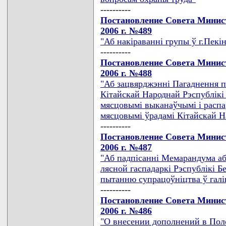
----------
Постановление Совета Минист
2006 г. №489
"Аб накiраваннi групы ў г.Пекi
----------
Постановление Совета Минист
2006 г. №488
"Аб зацвярджэннi Пагаднення п
Кiтайскай Народнай Рэспублiкi
мясцовымi выканаўчымi i распар
мясцовымi ўрадамi Кiтайскай Н
----------
Постановление Совета Минист
2006 г. №487
"Аб падпiсаннi Мемарандума аб
лясной гаспадаркi Рэспублiкi 
пытанню супрацоўнiцтва ў галi
----------
Постановление Совета Минист
2006 г. №486
"О внесении дополнений в Пол