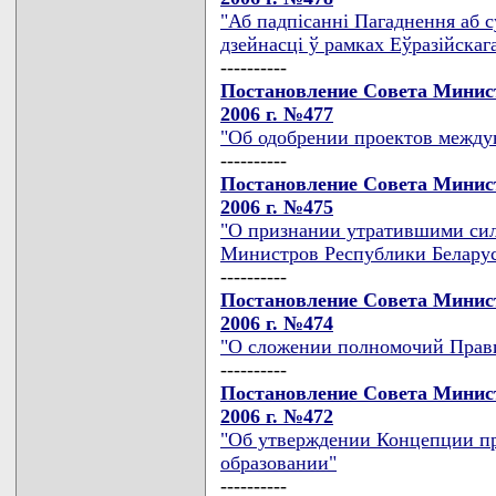
"Аб падпiсаннi Пагаднення аб с
дзейнасцi ў рамках Еўразiйскаг
----------
Постановление Совета Минист
2006 г. №477
"Об одобрении проектов между
----------
Постановление Совета Минист
2006 г. №475
"О признании утратившими сил
Министров Республики Белару
----------
Постановление Совета Минист
2006 г. №474
"О сложении полномочий Прави
----------
Постановление Совета Минист
2006 г. №472
"Об утверждении Концепции пр
образовании"
----------