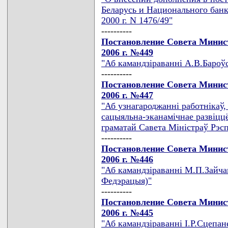
Беларусь и Национального банк
2000 г. N 1476/49"
----------
Постановление Совета Минист
2006 г. №449
"Аб камандзiраваннi А.В.Бароўс
----------
Постановление Совета Минист
2006 г. №447
"Аб узнагароджаннi работнiкаў,
сацыяльна-эканамiчнае развiццё
граматай Савета Мiнiстраў Рэсп
----------
Постановление Совета Минист
2006 г. №446
"Аб камандзiраваннi М.П.Зайчан
Федэрацыя)"
----------
Постановление Совета Минист
2006 г. №445
"Аб камандзiраваннi I.Р.Сцепан