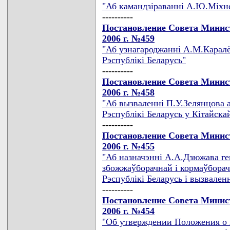
"Аб камандзiраваннi А.Ю.Мiхнев
----------
Постановление Совета Минист
2006 г. №459
"Аб узнагароджаннi А.М.Каралё
Рэспублiкi Беларусь"
----------
Постановление Совета Минист
2006 г. №458
"Аб вызваленнi П.У.Зелянцова 
Рэспублiкi Беларусь у Кiтайск
----------
Постановление Совета Минист
2006 г. №455
"Аб назначэннi А.А.Дзюжава г
збожжаўборачнай i кормаўборач
Рэспублiкi Беларусь i вызвален
----------
Постановление Совета Минист
2006 г. №454
"Об утверждении Положения о