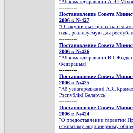
"Аб камандзiраваннi А.Ю.Мiхне
----------
Постановление Совета Минист
2006 г. №427
"О закупочных ценах на сельс
года, реализуемую для республ
----------
Постановление Совета Минист
2006 г. №426
"Аб камандзiраваннi В.I.Жыдко
Федэрацыя)"
----------
Постановление Совета Минист
2006 г. №425
"Аб узнагароджаннi А.Я.Крамко
Рэспублiкi Беларусь"
----------
Постановление Совета Минист
2006 г. №424
"О предоставлении гарантии П
открытому акционерному общес
----------