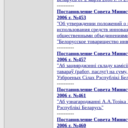
----------
Постановление Совета Минист
2006 г. №453
"Об утверждении положений о п
использования средств иннова
общественными объединениями 
"Белорусское товарищество инв
----------
Постановление Совета Минист
2006 г. №457
"Аб зацвярджэннi складу камiсi
тавараў (работ, паслуг) на суму
Узброеных Сiлах Рэспублiкi Бе
----------
Постановление Совета Минист
2006 г. №461
"Аб узнагароджаннi А.А.Тозiка
Рэспублiкi Беларусь"
----------
Постановление Совета Минист
2006 г. №460