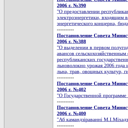
2006 г. №390
"О предоставлении республик
электроэнергетики, входящим в
энергетического концерна, бюд
----------
Постановление Совета Минист
2006 г. №388
"О выделении в первом полугод
авансов сельскохозяйственным 
республиканских государственн
льноволокно урожая 2006 года и
льна, трав, овощных культур, 
----------
Постановление Совета Минист
2006 г. №402
"О Государственной программе 
----------
Постановление Совета Минист
2006 г. №400
"Аб камандзiраваннi М.I.Мiхад
----------