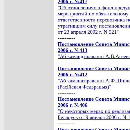
2006 г. №417
"Об отчислениях в фонд преду
мероприятий по обязательному
ответственности перевозчика п
утратившим силу постановлени
от 23 апреля 2002 г. N 521"
----------
Постановление Совета Минист
2006 г. №413
"Аб камандзiраваннi А.В.Агеева
----------
Постановление Совета Минист
2006 г. №412
"Аб камандзiраваннi А.Ф.Шпiлеў
(Расiйская Федэрацыя)"
----------
Постановление Совета Минист
2006 г. №406
"О некоторых мерах по реализа
Беларусь от 9 января 2006 г. N 
----------
Постановление Совета Минист