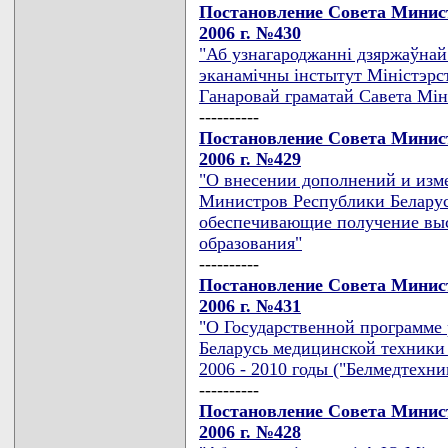
Постановление Совета Минист
2006 г. №430
"Аб узнагароджаннi дзяржаўнай
эканамiчны iнстытут Мiнiстэрст
Ганаровай граматай Савета Мiнi
----------
Постановление Совета Минист
2006 г. №429
"О внесении дополнений и изм
Министров Республики Беларус
обеспечивающие получение выс
образования"
----------
Постановление Совета Минист
2006 г. №431
"О Государственной программе 
Беларусь медицинской техники 
2006 - 2010 годы ("Белмедтехни
----------
Постановление Совета Минист
2006 г. №428