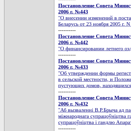
Постановление Совета Минист
2006 г. №443
"О внесении изменений в пост
Беларусь от 23 ноября 2005 г. N
----------
Постановление Совета Минист
2006 г. №442
"О финансировании летнего озд
----------
Постановление Совета Минист
2006 г. №433
"Об утверждении формы регист
в сельской местности, и Положе
пустующих домов, находящихся
----------
Постановление Совета Минист
2006 г. №432
"Аб вызваленнi В.Р.Брыча ад п
мiжнароднага супрацоўнiцтва г
супрацоўнiцтва i гандлю Апарат
----------