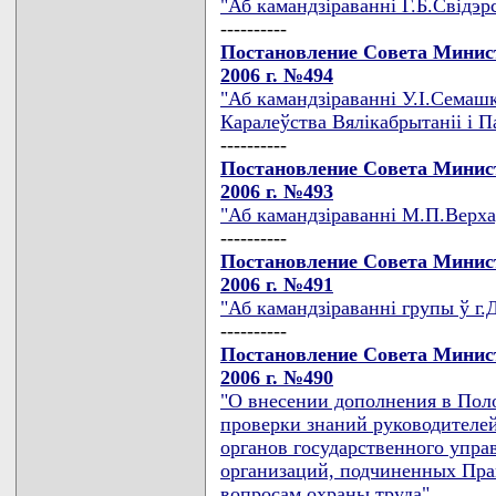
"Аб камандзiраваннi Г.Б.Свiдэр
----------
Постановление Совета Минист
2006 г. №494
"Аб камандзiраваннi У.I.Семашк
Каралеўства Вялiкабрытанii i П
----------
Постановление Совета Минист
2006 г. №493
"Аб камандзiраваннi М.П.Верха
----------
Постановление Совета Минист
2006 г. №491
"Аб камандзiраваннi групы ў г.
----------
Постановление Совета Минист
2006 г. №490
"О внесении дополнения в Пол
проверки знаний руководителе
органов государственного упра
организаций, подчиненных Пра
вопросам охраны труда"