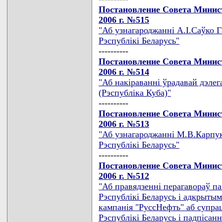
Постановление Совета Минист
2006 г. №515
"Аб узнагароджаннi А.I.Саўко 
Рэспублiкi Беларусь"
----------
Постановление Совета Минист
2006 г. №514
"Аб накiраваннi ўрадавай дэлег
(Рэспублiка Куба)"
----------
Постановление Совета Минист
2006 г. №513
"Аб узнагароджаннi М.В.Карпук
Рэспублiкi Беларусь"
----------
Постановление Совета Минист
2006 г. №512
"Аб правядзеннi перагавораў п
Рэспублiкi Беларусь i адкрыты
кампанiя "РуссНефть" аб супрац
Рэспублiкi Беларусь i падпiсанн