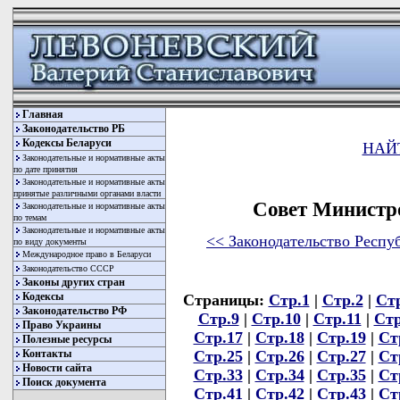
Главная
Законодательство РБ
Кодексы Беларуси
НАЙ
Законодательные и нормативные акты
по дате принятия
Законодательные и нормативные акты
принятые различными органами власти
Совет Министр
Законодательные и нормативные акты
по темам
Законодательные и нормативные акты
<< Законодательство Респу
по виду документы
Международное право в Беларуси
Законодательство СССР
Законы других стран
Кодексы
Страницы:
Стр.1
|
Стр.2
|
Ст
Законодательство РФ
Стр.9
|
Стр.10
|
Стр.11
|
Стр
Право Украины
Стр.17
|
Стр.18
|
Стр.19
|
Ст
Полезные ресурсы
Стр.25
|
Стр.26
|
Стр.27
|
Ст
Контакты
Новости сайта
Стр.33
|
Стр.34
|
Стр.35
|
Ст
Поиск документа
Стр.41
|
Стр.42
|
Стр.43
|
Ст