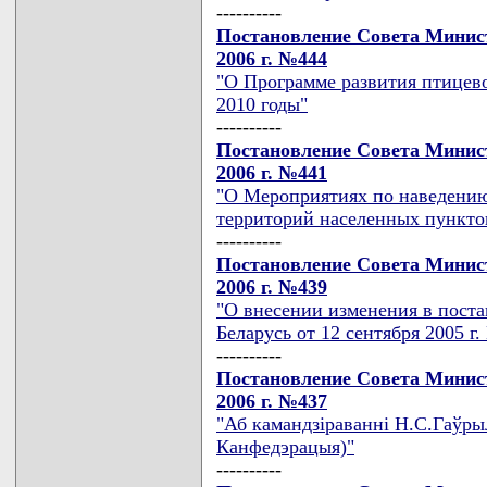
----------
Постановление Совета Минист
2006 г. №444
"О Программе развития птицево
2010 годы"
----------
Постановление Совета Минист
2006 г. №441
"О Мероприятиях по наведению 
территорий населенных пунктов
----------
Постановление Совета Минист
2006 г. №439
"О внесении изменения в пост
Беларусь от 12 сентября 2005 г.
----------
Постановление Совета Минист
2006 г. №437
"Аб камандзiраваннi Н.С.Гаўры
Канфедэрацыя)"
----------