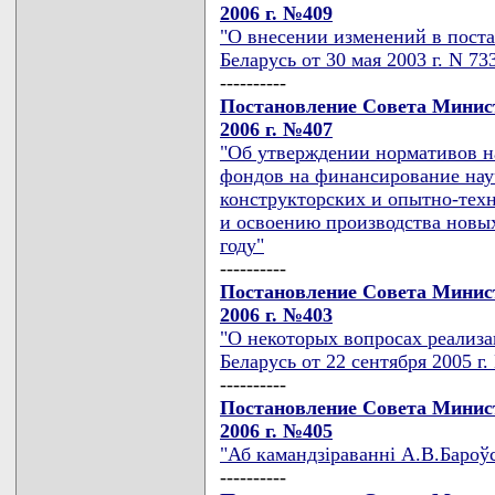
2006 г. №409
"О внесении изменений в пост
Беларусь от 30 мая 2003 г. N 73
----------
Постановление Совета Минист
2006 г. №407
"Об утверждении нормативов н
фондов на финансирование нау
конструкторских и опытно-техн
и освоению производства новы
году"
----------
Постановление Совета Минист
2006 г. №403
"О некоторых вопросах реализ
Беларусь от 22 сентября 2005 г.
----------
Постановление Совета Минист
2006 г. №405
"Аб камандзiраваннi А.В.Бароўс
----------