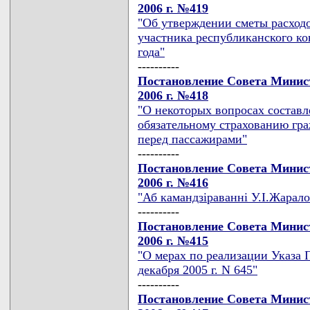
2006 г. №419
"Об утверждении сметы расходо
участника республиканского к
года"
----------
Постановление Совета Минист
2006 г. №418
"О некоторых вопросах составл
обязательному страхованию гра
перед пассажирами"
----------
Постановление Совета Минист
2006 г. №416
"Аб камандзiраваннi У.I.Жарало
----------
Постановление Совета Минист
2006 г. №415
"О мерах по реализации Указа 
декабря 2005 г. N 645"
----------
Постановление Совета Минист