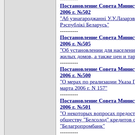
Постановление Совета Минист
2006 г. №502
"Аб узнагароджаннi У.У.Лазарэв
Рэспублiкi Беларусь"
----------
Постановление Совета Минист
2006 г. №505
"Об установлении для населени
жилых домов, а также цен и та
----------
Постановление Совета Минист
2006 г. №500
"О мерах по реализации Указа 
марта 2006 г. N 157"
----------
Постановление Совета Минист
2006 г. №501
"О некоторых вопросах предос
обществу "Белсолод" кредитов
"Белагропромбанк"
----------