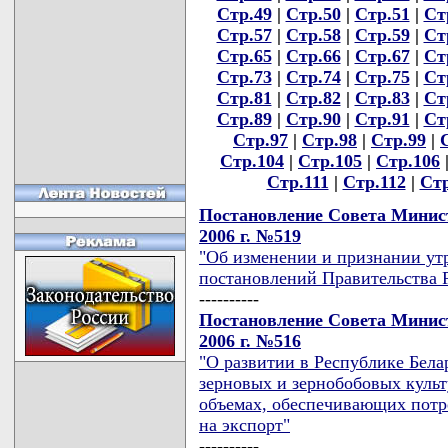
Стр.49
|
Стр.50
|
Стр.51
|
Ст
Стр.57
|
Стр.58
|
Стр.59
|
Ст
Стр.65
|
Стр.66
|
Стр.67
|
Ст
Стр.73
|
Стр.74
|
Стр.75
|
Ст
Стр.81
|
Стр.82
|
Стр.83
|
Ст
Стр.89
|
Стр.90
|
Стр.91
|
Ст
Стр.97
|
Стр.98
|
Стр.99
|
Стр.104
|
Стр.105
|
Стр.106
Стр.111
|
Стр.112
|
Стр
Постановление Совета Минист
2006 г. №519
"Об изменении и признании ут
постановлений Правительства 
----------
Постановление Совета Минист
2006 г. №516
"О развитии в Республике Белар
зерновых и зернобобовых культ
объемах, обеспечивающих потр
на экспорт"
----------