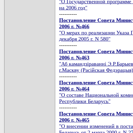
"О Государственной программе 
на 2006 год"
----------
Постановление Совета Минист
2006 г. №466
"О мерах по реализации Указа 
декабря 2005 г. N 580"
----------
Постановление Совета Минист
2006 г. №463
"Аб камандзiраваннi Э.Р.Барые
г.Маскву (Расiйская Федэрацыя)
----------
Постановление Совета Минист
2006 г. №464
"О составе Национальной коми
Республики Беларусь"
----------
Постановление Совета Минист
2006 г. №465
"О внесении изменений в пост
Беларусь от 2 марта 2000 г. N 2