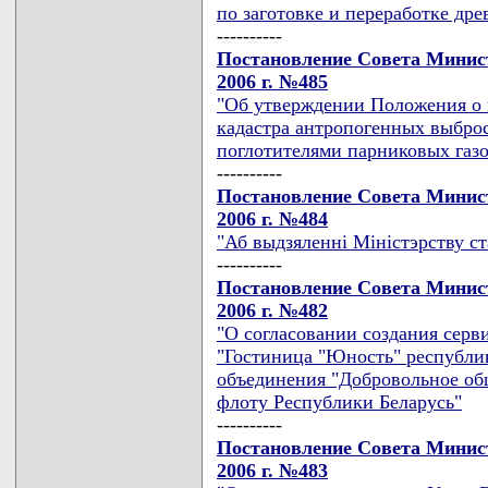
по заготовке и переработке др
----------
Постановление Совета Минист
2006 г. №485
"Об утверждении Положения о 
кадастра антропогенных выброс
поглотителями парниковых газо
----------
Постановление Совета Минист
2006 г. №484
"Аб выдзяленнi Мiнiстэрству ст
----------
Постановление Совета Минист
2006 г. №482
"О согласовании создания серв
"Гостиница "Юность" республи
объединения "Добровольное об
флоту Республики Беларусь"
----------
Постановление Совета Минист
2006 г. №483