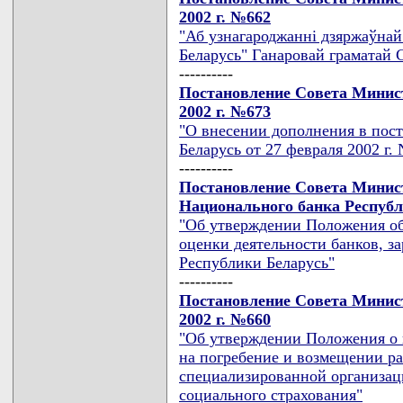
2002 г. №662
"Аб узнагароджаннi дзяржаўнай
Беларусь" Ганаровай граматай С
----------
Постановление Совета Минист
2002 г. №673
"О внесении дополнения в пос
Беларусь от 27 февраля 2002 г. 
----------
Постановление Совета Минис
Национального банка Республи
"Об утверждении Положения об
оценки деятельности банков, з
Республики Беларусь"
----------
Постановление Совета Минист
2002 г. №660
"Об утверждении Положения о 
на погребение и возмещении р
специализированной организаци
социального страхования"