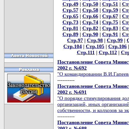
Стр.49
|
Стр.50
|
Стр.51
|
Ст
Стр.57
|
Стр.58
|
Стр.59
|
Ст
Стр.65
|
Стр.66
|
Стр.67
|
Ст
Стр.73
|
Стр.74
|
Стр.75
|
Ст
Стр.81
|
Стр.82
|
Стр.83
|
Ст
Стр.89
|
Стр.90
|
Стр.91
|
Ст
Стр.97
|
Стр.98
|
Стр.99
|
Стр.104
|
Стр.105
|
Стр.106
Стр.111
|
Стр.112
|
Стр
Постановление Совета Минист
2002 г. №692
"О командировании В.И.Гапеева
----------
Постановление Совета Минист
2002 г. №691
"О порядке стимулирования до
организаций, иных организаци
собственности, и колхозов за 
----------
Постановление Совета Минист
2002 г. №688