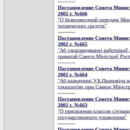
----------
Постановление Совета Минист
2002 г. №666
"О безвозмездной передаче Ми
технических средств"
----------
Постановление Совета Минист
2002 г. №665
"Аб узнагароджаннi работнiкаў 
граматай Савета Мiнiстраў Рэсп
----------
Постановление Совета Минист
2002 г. №664
"Аб назначэннi У.Б.Прановiча 
тэхналогiях пры Савеце Мiнiстр
----------
Постановление Совета Минист
2002 г. №663
"О присвоении классов служащ
государственного управления"
----------
Постановление Совета Минист