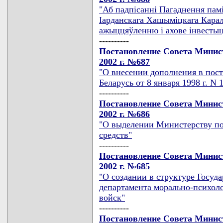
"Аб падпiсаннi Пагаднення памi
Iарданскага Хашымiцкага Карал
ажыццяўленню i ахове iнвесты
----------
Постановление Совета Минист
2002 г. №687
"О внесении дополнения в пос
Беларусь от 8 января 1998 г. N 
----------
Постановление Совета Минист
2002 г. №686
"О выделении Министерству п
средств"
----------
Постановление Совета Минист
2002 г. №685
"О создании в структуре Госуд
департамента морально-психоло
войск"
----------
Постановление Совета Минист