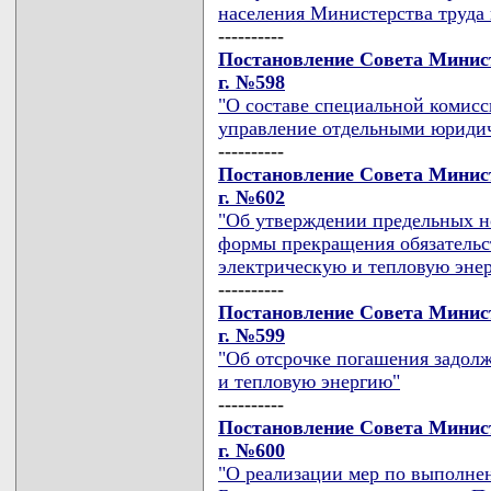
населения Министерства труда 
----------
Постановление Совета Минист
г. №598
"О составе специальной комис
управление отдельными юриди
----------
Постановление Совета Минист
г. №602
"Об утверждении предельных н
формы прекращения обязательст
электрическую и тепловую эне
----------
Постановление Совета Минист
г. №599
"Об отсрочке погашения задолж
и тепловую энергию"
----------
Постановление Совета Минист
г. №600
"О реализации мер по выполне