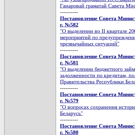
Ганаровай граматай Савета Мiнi
----------
Постановление Совета Минист
г. №582
"О выделении во II квартале 20
мероприятий по предупрежден
чрезвычайных ситуаций"
----------
Постановление Совета Минист
г. №581
"О выделении бюджетного займ
задолженности по кредитам, п
Правительства Республики Бел
----------
Постановление Совета Минист
г. №579
"О вопросах сохранения истори
Беларусь"
----------
Постановление Совета Минист
г. №580