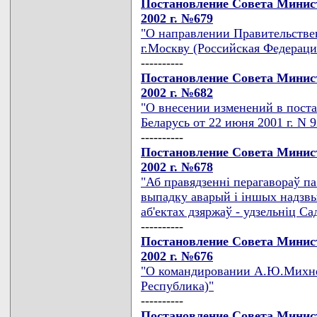
Постановление Совета Минист
2002 г. №679
"О направлении Правительстве
г.Москву (Российская Федераци
----------
Постановление Совета Минист
2002 г. №682
"О внесении изменений в пост
Беларусь от 22 июня 2001 г. N 9
----------
Постановление Совета Минист
2002 г. №678
"Аб правядзеннi перагавораў па
выпадку аварый i iншых надзв
аб'ектах дзяржаў - удзельнiц 
----------
Постановление Совета Минист
2002 г. №676
"О командировании А.Ю.Михне
Республика)"
----------
Постановление Совета Минист