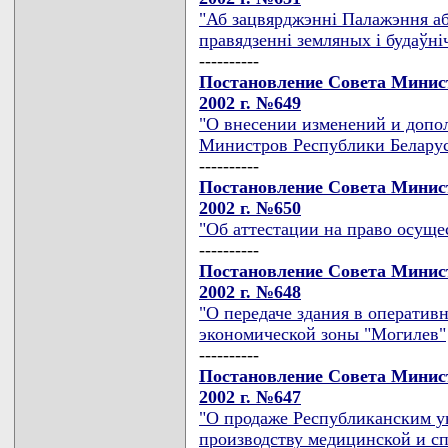
"Аб зацвярджэннi Палажэння аб
правядзеннi земляных i будаўнi
----------
Постановление Совета Минист
2002 г. №649
"О внесении изменений и допо
Министров Республики Белару
----------
Постановление Совета Минист
2002 г. №650
"Об аттестации на право осуще
----------
Постановление Совета Минист
2002 г. №648
"О передаче здания в оператив
экономической зоны "Могилев"
----------
Постановление Совета Минист
2002 г. №647
"О продаже Республиканским у
производству медицинской и с