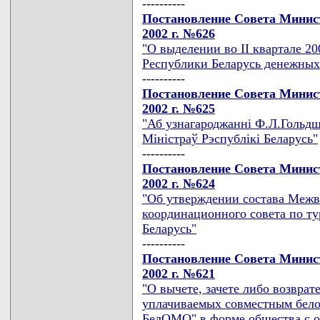
----------
Постановление Совета Минист
2002 г. №626
"О выделении во II квартале 2
Республики Беларусь денежных
----------
Постановление Совета Минист
2002 г. №625
"Аб узнагароджаннi Ф.Л.Гольдш
Мiнiстраў Рэспублiкi Беларусь"
----------
Постановление Совета Минист
2002 г. №624
"Об утверждении состава Межв
координационного совета по т
Беларусь"
----------
Постановление Совета Минист
2002 г. №621
"О вычете, зачете либо возврат
уплачиваемых совместным бело
БелОМО" в форме общества с о