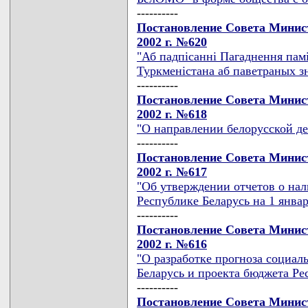
----------
Постановление Совета Минист
2002 г. №620
"Аб падпiсаннi Пагаднення памi
Туркменiстана аб паветраных з
----------
Постановление Совета Минист
2002 г. №618
"О направлении белорусской де
----------
Постановление Совета Минист
2002 г. №617
"Об утверждении отчетов о нал
Республике Беларусь на 1 января
----------
Постановление Совета Минист
2002 г. №616
"О разработке прогноза социал
Беларусь и проекта бюджета Ре
----------
Постановление Совета Минис