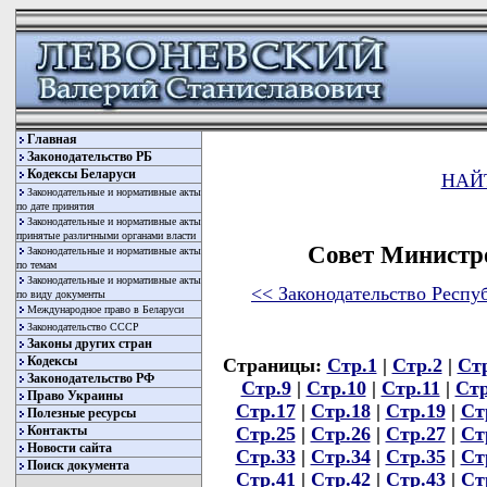
Главная
Законодательство РБ
Кодексы Беларуси
НАЙ
Законодательные и нормативные акты
по дате принятия
Законодательные и нормативные акты
принятые различными органами власти
Совет Министр
Законодательные и нормативные акты
по темам
Законодательные и нормативные акты
<< Законодательство Респу
по виду документы
Международное право в Беларуси
Законодательство СССР
Законы других стран
Кодексы
Страницы:
Стр.1
|
Стр.2
|
Ст
Законодательство РФ
Стр.9
|
Стр.10
|
Стр.11
|
Стр
Право Украины
Стр.17
|
Стр.18
|
Стр.19
|
Ст
Полезные ресурсы
Стр.25
|
Стр.26
|
Стр.27
|
Ст
Контакты
Новости сайта
Стр.33
|
Стр.34
|
Стр.35
|
Ст
Поиск документа
Стр.41
|
Стр.42
|
Стр.43
|
Ст