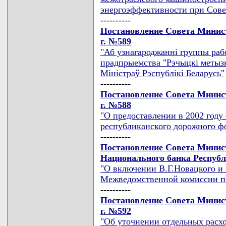
энергоэффективности при Сове
----------
Постановление Совета Минист
г. №589
"Аб узнагароджаннi группы рабо
прадпрыемства "Рэчыцкi метызн
Мiнiстраў Рэспублiкi Беларусь"
----------
Постановление Совета Минист
г. №588
"О предоставлении в 2002 году
республиканского дорожного ф
----------
Постановление Совета Минис
Национального банка Республи
"О включении В.Г.Новацкого и
Межведомственной комиссии п
----------
Постановление Совета Минист
г. №592
"Об уточнении отдельных расх