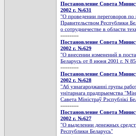
Постановление Совета Минист
2002 г. №631
"О проведении переговоров по
Правительством Республики Б
о сотрудничестве в области т
----------
Постановление Совета Минист
2002 г. №629
"О внесении изменений в пост
Беларусь от 8 июня 2001 г. N 85
----------
Постановление Совета Минист
2002 г. №628
"Аб узнагароджаннi групы рабо
унiтарнага прадпрыемства "Мiн
Савета Мiнiстраў Рэспублiкi Бе
----------
Постановление Совета Минист
2002 г. №627
"О выделении денежных средст
Республики Беларусь"