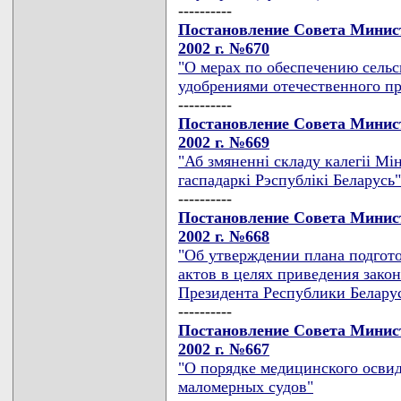
----------
Постановление Совета Минист
2002 г. №670
"О мерах по обеспечению сель
удобрениями отечественного пр
----------
Постановление Совета Минист
2002 г. №669
"Аб змяненнi складу калегii М
гаспадаркi Рэспублiкi Беларусь"
----------
Постановление Совета Минист
2002 г. №668
"Об утверждении плана подгот
актов в целях приведения закон
Президента Республики Беларусь
----------
Постановление Совета Минист
2002 г. №667
"О порядке медицинского освид
маломерных судов"