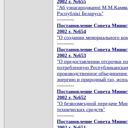
2002 г. №655
"Аб узнагароджаннi М.М.Камяка
Рэспублiкi Беларусь"
----------
Постановление Совета Минист
2002 г. №654
"О создании мемориального ком
----------
Постановление Совета Минист
2002 г. №653
"О предоставлении отсрочки п
потребленную Республикански
производственное объединение
энергию и природный газ, испо
----------
Постановление Совета Минист
2002 г. №652
"О безвозмездной передаче Ми
технических средств"
----------
Постановление Совета Минист
2002 г. №651