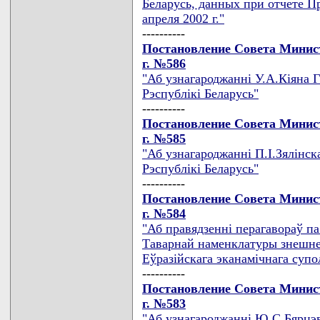
Беларусь, данных при отчете П
апреля 2002 г."
----------
Постановление Совета Минист
г. №586
"Аб узнагароджаннi У.А.Кiяна 
Рэспублiкi Беларусь"
----------
Постановление Совета Минист
г. №585
"Аб узнагароджаннi П.I.Зялiнск
Рэспублiкi Беларусь"
----------
Постановление Совета Минист
г. №584
"Аб правядзеннi перагавораў па
Таварнай наменклатуры знешнеэ
Еўразiйскага эканамiчнага супо
----------
Постановление Совета Минист
г. №583
"Аб узнагароджаннi Ю.С.Бярцэв