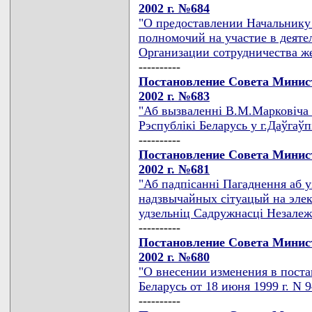
2002 г. №684
"О предоставлении Начальнику
полномочий на участие в деят
Организации сотрудничества ж
----------
Постановление Совета Минист
2002 г. №683
"Аб вызваленнi В.М.Марковiча 
Рэспублiкi Беларусь у г.Даўгаўп
----------
Постановление Совета Минист
2002 г. №681
"Аб падпiсаннi Пагаднення аб 
надзвычайных сiтуацый на элек
удзельнiц Садружнасцi Незале
----------
Постановление Совета Минист
2002 г. №680
"О внесении изменения в пост
Беларусь от 18 июня 1999 г. N 9
----------