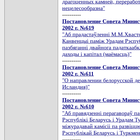
драгоценных камней, перерабо
нецелесообразна"
----------
Постановление Совета Минист
2002 г. №619
"Аб прадастаўленнi М.М.Хваст
Канвенцыi памiж Урадам Рэспуб
пазбяганнi двайнога падаткаабк
даходы i капiтал (маёмасць)"
----------
Постановление Совета Минист
2002 г. №611
"О направлении белорусской де
Исландия)"
----------
Постановление Совета Минист
2002 г. №610
"Аб правядзеннi перагавораў п
Рэспублiкi Беларусь i Урадам Т
мiжурадавай камiсii па развiцц
Рэспублiкай Беларусь i Туркмен
----------