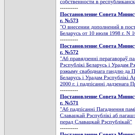
собственности в республиканс
----------
Постановление Совета Минист
г. №573
"О внесении дополнений в пос
Беларусь от 10 июля 1998 г. N 1
----------
Постановление Совета Минист
г. №572
"Аб правядзеннi перагавораў п
Рэспублiкi Беларусь i Урадам Р
рэжыму свабоднага гандлю да П
Беларусь i Урадам Рэспублiкi А
2000 г. i падпiсаннi дадзенага 
----------
Постановление Совета Минист
г. №571
"Аб падпiсаннi Пагаднення памi
Славацкай Рэспублiкi аб пагашэ
перад Славацкай Рэспублiкай"
----------
Постановление Совета Минист