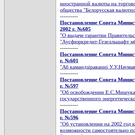
иностранной валюты на торгов
общества "Белорусская валютн
----------
Постановление Совета Минист
2002 г. №605
"О выдаче гарантии Правитель
"Аусфюркредит-Гезелльшафт мб
----------
Постановление Совета Минист
г. №601
"Аб камандзiраваннi У.У.Наумав
----------
Постановление Совета Минист
г. №597
"Об освобождении Е.С.Мишука 
государственного энергетическ
----------
Постановление Совета Минист
г. №596
"Об установлении на 2002 год 
возможности самостоятельно п