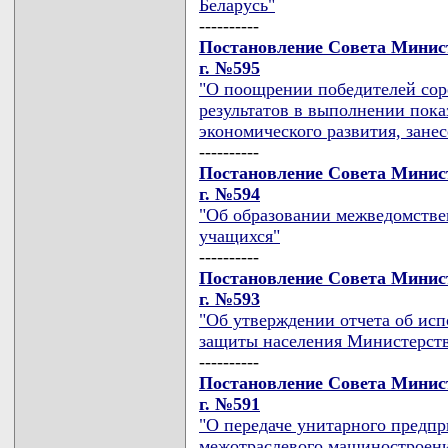
Беларусь"
----------
Постановление Совета Минист
г. №595
"О поощрении победителей сор
результатов в выполнении пока
экономического развития, зане
----------
Постановление Совета Минист
г. №594
"Об образовании межведомстве
учащихся"
----------
Постановление Совета Минист
г. №593
"Об утверждении отчета об ис
защиты населения Министерства
----------
Постановление Совета Минист
г. №591
"О передаче унитарного предп
межотраслевого машиностроени