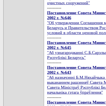
очистных сооружений"
----------
Постановление Совета Минист
2002 г. №646
"Об утверждении Соглашения 
Беларусь и Правительством Ро
условий в области ценовой по
----------
Постановление Совета Минист
2002 г. №645
"Аб узнагароджаннi С.Б.Сарэлы
Рэспублiкi Беларусь"
----------
Постановление Совета Минист
2002 г. №643
"Аб назначэннi Б.М.Няхайчыка 
выкананнем рашэнняў Савета Мi
Савета Мiнiстраў Рэспублiкi Бе
начальнiка гэтага ўпраўлення"
----------
Постановление Совета Минист