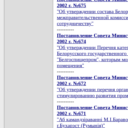
2002 г. №675
"Об утверждении состава Белор
межправительственной комисси
сотрудничеству"
----------
Постановление Совета Минист
2002 г. №674
"Об утверждении Перечня кате
Белорусского государственног
"Белгоспищепром", которым мо
помещения"
----------
Постановление Совета Минист
2002 г. №672
"Об утверждении перечня орган
стимулированию развития пром
----------
Постановление Совета Минист
2002 г. №671
"Аб камандзiраваннi М.I.Бараво
г.Бухарэст (Румынiя)"