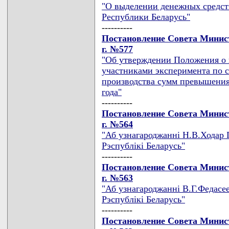
"О выделении денежных средс
Республики Беларусь"
----------
Постановление Совета Минист
г. №577
"Об утверждении Положения о 
участниками эксперимента по
производства сумм превышения
года"
----------
Постановление Совета Минист
г. №564
"Аб узнагароджаннi Н.В.Ходар 
Рэспублiкi Беларусь"
----------
Постановление Совета Минист
г. №563
"Аб узнагароджаннi В.Г.Федасе
Рэспублiкi Беларусь"
----------
Постановление Совета Минист