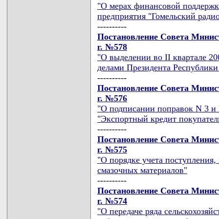
"О мерах финансовой поддержк
предприятия "Гомельский ради
----------
Постановление Совета Минист
г. №578
"О выделении во II квартале 2
делами Президента Республики
----------
Постановление Совета Минист
г. №576
"О подписании поправок N 3 и
"Экспортный кредит покупател
----------
Постановление Совета Минист
г. №575
"О порядке учета поступления,
смазочных материалов"
----------
Постановление Совета Минист
г. №574
"О передаче ряда сельскохозяй