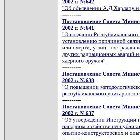
2002 г. №642
"Об объявлении А.Д.Харлапу и
----------
Постановление Совета Минист
2002 г. №641
"О создании Республиканского 
установлению причинной связи
или смерти, у лиц, пострадав
других радиационных аварий и 
ядерного оружия"
----------
Постановление Совета Минист
2002 г. №638
"О повышении методологическо
республиканского унитарного с
----------
Постановление Совета Минист
2002 г. №637
"Об утверждении Инструкции п
народном хозяйстве республики
опытно-конструкторских и опы
----------