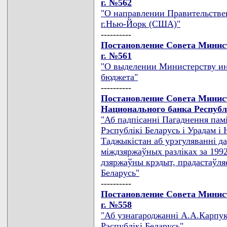
г. №562
"О направлении Правительстве
г.Нью-Йорк (США)"
----------
Постановление Совета Минист
г. №561
"О выделении Министерству ин
бюджета"
----------
Постановление Совета Минис
Национального банка Республи
"Аб падпiсаннi Пагаднення па
Рэспублiкi Беларусь i Урадам 
Таджыкiстан аб урэгуляваннi д
мiждзяржаўных разлiках за 199
дзяржаўны крэдыт, прадастаўл
Беларусь"
----------
Постановление Совета Минист
г. №558
"Аб узнагароджаннi А.А.Карпук
Рэспублiкi Беларусь"