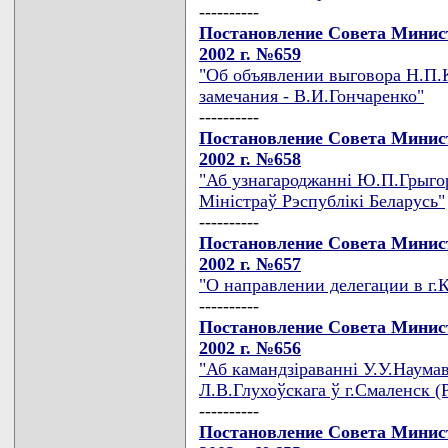
----------
Постановление Совета Минист
2002 г. №659
"Об объявлении выговора Н.П.К
замечания - В.И.Гончаренко"
----------
Постановление Совета Минист
2002 г. №658
"Аб узнагароджаннi Ю.П.Грыгор
Мiнiстраў Рэспублiкi Беларусь"
----------
Постановление Совета Минист
2002 г. №657
"О направлении делегации в г.
----------
Постановление Совета Минист
2002 г. №656
"Аб камандзiраваннi У.У.Наума
Л.В.Глухоўскага ў г.Смаленск (
----------
Постановление Совета Минист