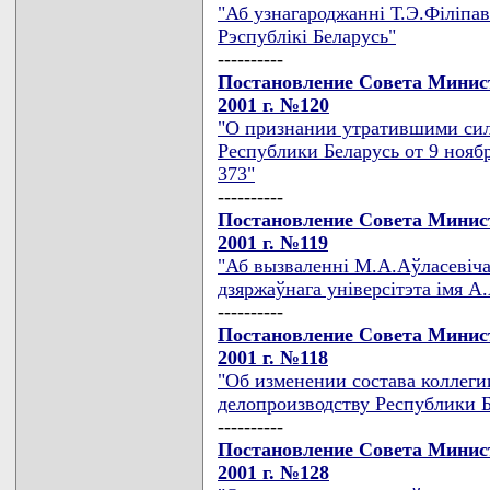
"Аб узнагароджаннi Т.Э.Фiлiпа
Рэспублiкi Беларусь"
----------
Постановление Совета Минист
2001 г. №120
"О признании утратившими си
Республики Беларусь от 9 ноября
373"
----------
Постановление Совета Минист
2001 г. №119
"Аб вызваленнi М.А.Аўласевiча
дзяржаўнага унiверсiтэта iмя А
----------
Постановление Совета Минист
2001 г. №118
"Об изменении состава коллеги
делопроизводству Республики Б
----------
Постановление Совета Минист
2001 г. №128