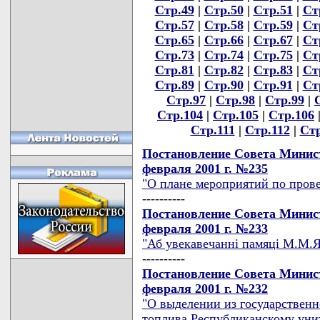
Стр.49
|
Стр.50
|
Стр.51
|
Ст
Стр.57
|
Стр.58
|
Стр.59
|
Ст
Стр.65
|
Стр.66
|
Стр.67
|
Ст
Стр.73
|
Стр.74
|
Стр.75
|
Ст
Стр.81
|
Стр.82
|
Стр.83
|
Ст
Стр.89
|
Стр.90
|
Стр.91
|
Ст
Стр.97
|
Стр.98
|
Стр.99
|
Стр.104
|
Стр.105
|
Стр.106
Стр.111
|
Стр.112
|
Стр
Постановление Совета Минист
февраля 2001 г. №235
"О плане мероприятий по пров
----------
Постановление Совета Минист
февраля 2001 г. №233
"Аб увекавечаннi памяцi М.М.
----------
Постановление Совета Минист
февраля 2001 г. №232
"О выделении из государственн
топлива Республиканскому ун