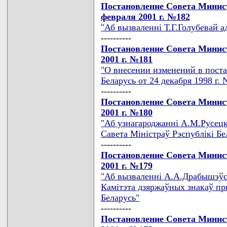
Постановление Совета Минист
февраля 2001 г. №182
"Аб вызваленнi Т.Г.Голубевай а
----------
Постановление Совета Минист
2001 г. №181
"О внесении изменений в пост
Беларусь от 24 декабря 1998 г. 
----------
Постановление Совета Минист
2001 г. №180
"Аб узнагароджаннi А.М.Русецк
Савета Мiнiстраў Рэспублiкi Бе
----------
Постановление Совета Минист
2001 г. №179
"Аб вызваленнi А.А.Драбышэўс
Камiтэта дзяржаўных знакаў пр
Беларусь"
----------
Постановление Совета Минист