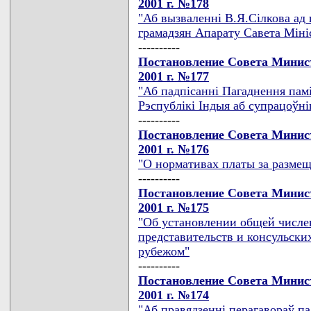
2001 г. №178
"Аб вызваленнi В.Я.Сiлкова ад 
грамадзян Апарату Савета Мiнiс
----------
Постановление Совета Минист
2001 г. №177
"Аб падпiсаннi Пагаднення памi
Рэспублiкi Iндыя аб супрацоўнiц
----------
Постановление Совета Минист
2001 г. №176
"О нормативах платы за размещ
----------
Постановление Совета Минист
2001 г. №175
"Об установлении общей числе
представительств и консульски
рубежом"
----------
Постановление Совета Минист
2001 г. №174
"Аб правядзеннi перагавораў па