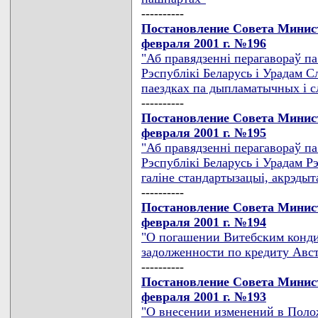
----------
Постановление Совета Минист
февраля 2001 г. №196
"Аб правядзеннi перагавораў п
Рэспублiкi Беларусь i Урадам С
паездках па дыпламатычных i 
----------
Постановление Совета Минист
февраля 2001 г. №195
"Аб правядзеннi перагавораў п
Рэспублiкi Беларусь i Урадам Р
галiне стандартызацыi, акрэдыт
----------
Постановление Совета Минист
февраля 2001 г. №194
"О погашении Витебским конди
задолженности по кредиту Авс
----------
Постановление Совета Минист
февраля 2001 г. №193
"О внесении изменений в Поло