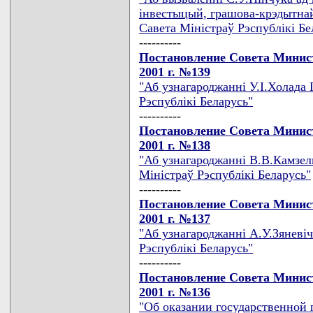
iнвестыцый, грашова-крэдытнай
Савета Мiнiстраў Рэспублiкi Бе
----------
Постановление Совета Минист
2001 г. №139
"Аб узнагароджаннi У.I.Холада
Рэспублiкi Беларусь"
----------
Постановление Совета Минист
2001 г. №138
"Аб узнагароджаннi В.В.Камзел
Мiнiстраў Рэспублiкi Беларусь"
----------
Постановление Совета Минист
2001 г. №137
"Аб узнагароджаннi А.У.Зяневi
Рэспублiкi Беларусь"
----------
Постановление Совета Минист
2001 г. №136
"Об оказании государственной 