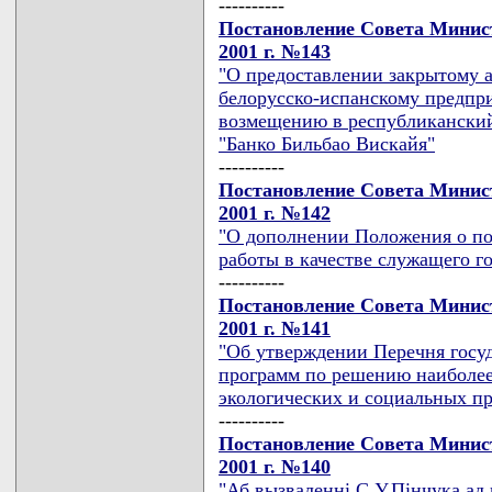
----------
Постановление Совета Минист
2001 г. №143
"О предоставлении закрытому 
белорусско-испанскому предпр
возмещению в республиканский
"Банко Бильбао Вискайя"
----------
Постановление Совета Минист
2001 г. №142
"О дополнении Положения о по
работы в качестве служащего г
----------
Постановление Совета Минист
2001 г. №141
"Об утверждении Перечня госу
программ по решению наиболее
экологических и социальных пр
----------
Постановление Совета Минист
2001 г. №140
"Аб вызваленнi С.У.Пiнчука ад