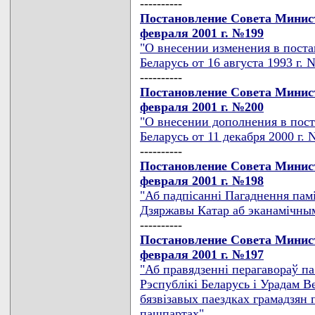
----------
Постановление Совета Минист
февраля 2001 г. №199
"О внесении изменения в пост
Беларусь от 16 августа 1993 г. 
----------
Постановление Совета Минист
февраля 2001 г. №200
"О внесении дополнения в пос
Беларусь от 11 декабря 2000 г. 
----------
Постановление Совета Минист
февраля 2001 г. №198
"Аб падпiсаннi Пагаднення памi
Дзяржавы Катар аб эканамiчным
----------
Постановление Совета Минист
февраля 2001 г. №197
"Аб правядзеннi перагавораў п
Рэспублiкi Беларусь i Урадам В
бязвiзавых паездках грамадзян
пашпартах"