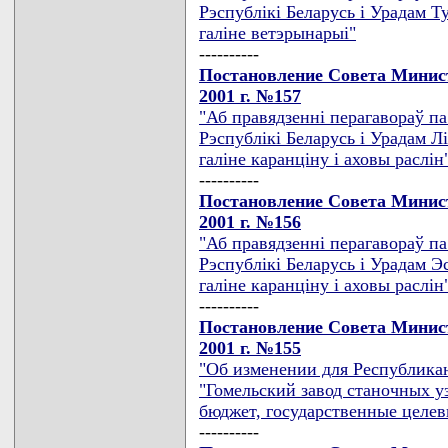
Рэспублiкi Беларусь i Урадам Т
галiне ветэрынарыi"
----------
Постановление Совета Минист
2001 г. №157
"Аб правядзеннi перагавораў п
Рэспублiкi Беларусь i Урадам Л
галiне каранцiну i аховы раслiн
----------
Постановление Совета Минист
2001 г. №156
"Аб правядзеннi перагавораў п
Рэспублiкi Беларусь i Урадам Э
галiне каранцiну i аховы раслiн
----------
Постановление Совета Минист
2001 г. №155
"Об изменении для Республика
"Гомельский завод станочных у
бюджет, государственные целе
----------