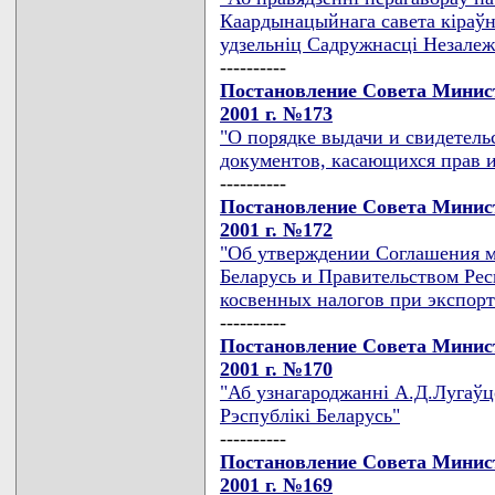
Каардынацыйнага савета кiраўн
удзельнiц Садружнасцi Незале
----------
Постановление Совета Минист
2001 г. №173
"О порядке выдачи и свидетел
документов, касающихся прав и
----------
Постановление Совета Минист
2001 г. №172
"Об утверждении Соглашения 
Беларусь и Правительством Ре
косвенных налогов при экспорт
----------
Постановление Совета Минист
2001 г. №170
"Аб узнагароджаннi А.Д.Лугаўц
Рэспублiкi Беларусь"
----------
Постановление Совета Минист
2001 г. №169