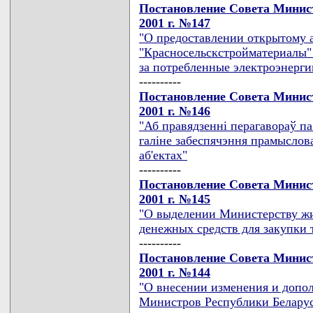
Постановление Совета Минист
2001 г. №147
"О предоставлении открытому 
"Красносельскстройматериалы"
за потребленные электроэнерги
----------
Постановление Совета Минист
2001 г. №146
"Аб правядзеннi перагавораў п
галiне забеспячэння прамыслов
аб'ектах"
----------
Постановление Совета Минист
2001 г. №145
"О выделении Министерству ж
денежных средств для закупки 
----------
Постановление Совета Минист
2001 г. №144
"О внесении изменения и допо
Министров Республики Беларусь