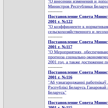
"О внесении изменений и допо
Министров Республики Беларусь 
----------
Постановление Совета Минист
2001 г. №122
"О коэффициенте к нормативам
сельскохозяйственного и лесох
----------
Постановление Совета Минист
2001 г. №117
"О Мероприятиях, обеспечива
прогноза социально-экономичес
2001 год, а также достижение 
----------
Постановление Совета Минист
2001 г. №116
"Аб узнагароджаннi работнiкаў
Рэспублiкi Беларусь Ганаровай 
Беларусь"
----------
Постановление Совета Минист
2001 г. №115