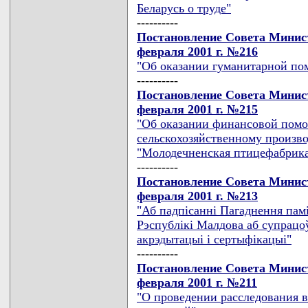
Беларусь о труде"
----------
Постановление Совета Минист
февраля 2001 г. №216
"Об оказании гуманитарной по
----------
Постановление Совета Минист
февраля 2001 г. №215
"Об оказании финансовой пом
сельскохозяйственному произв
"Молодечненская птицефабрик
----------
Постановление Совета Минист
февраля 2001 г. №213
"Аб падпiсаннi Пагаднення памi
Рэспублiкi Малдова аб супрацоў
акрэдытацыi i сертыфiкацыi"
----------
Постановление Совета Минист
февраля 2001 г. №211
"О проведении расследования 