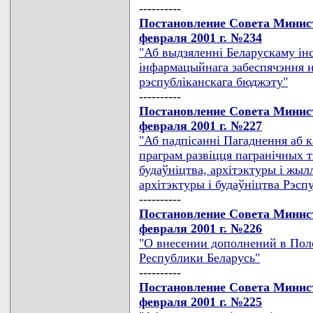
----------
Постановление Совета Минист
февраля 2001 г. №234
"Аб выдзяленнi Беларускаму iнс
iнфармацыйнага забеспячэння н
рэспублiканскага бюджэту"
----------
Постановление Совета Минист
февраля 2001 г. №227
"Аб падпiсаннi Пагаднення аб 
праграм развiцця пагранiчных
будаўнiцтва, архiтэктуры i жыл
архiтэктуры i будаўнiцтва Рэспу
----------
Постановление Совета Минист
февраля 2001 г. №226
"О внесении дополнений в По
Республики Беларусь"
----------
Постановление Совета Минист
февраля 2001 г. №225