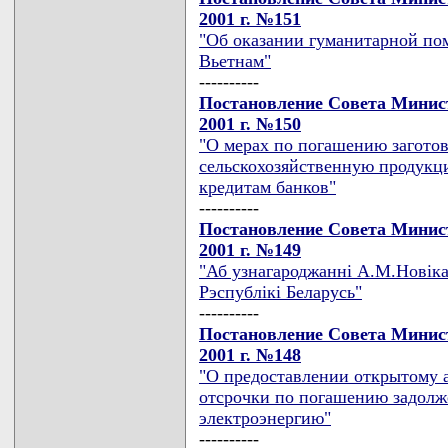
2001 г. №151
"Об оказании гуманитарной по
Вьетнам"
----------
Постановление Совета Минист
2001 г. №150
"О мерах по погашению загот
сельскохозяйственную продукц
кредитам банков"
----------
Постановление Совета Минист
2001 г. №149
"Аб узнагароджаннi А.М.Новiка
Рэспублiкi Беларусь"
----------
Постановление Совета Минист
2001 г. №148
"О предоставлении открытому 
отсрочки по погашению задолж
электроэнергию"
----------