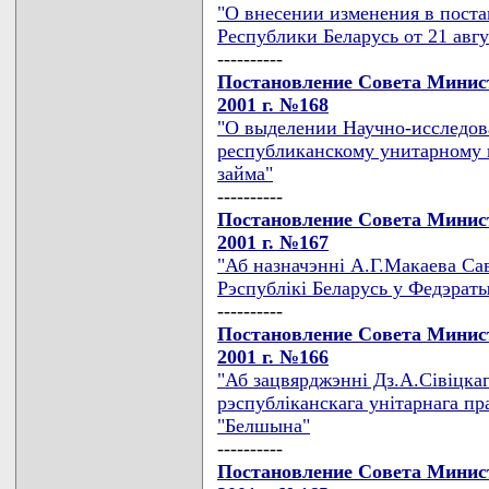
"О внесении изменения в пост
Республики Беларусь от 21 авгу
----------
Постановление Совета Минист
2001 г. №168
"О выделении Научно-исследов
республиканскому унитарному
займа"
----------
Постановление Совета Минист
2001 г. №167
"Аб назначэннi А.Г.Макаева Са
Рэспублiкi Беларусь у Федэрат
----------
Постановление Совета Минист
2001 г. №166
"Аб зацвярджэннi Дз.А.Сiвiцкаг
рэспублiканскага унiтарнага п
"Белшына"
----------
Постановление Совета Минист