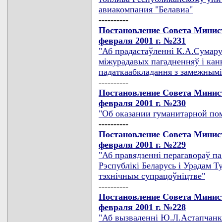
авиакомпания "Белавиа"
----------
Постановление Совета Минист
февраля 2001 г. №231
"Аб прадастаўленнi К.А.Сумару
мiжурадавых пагадненняў i кан
падаткаабкладання з замежнымi
----------
Постановление Совета Минист
февраля 2001 г. №230
"Об оказании гуманитарной п
----------
Постановление Совета Минист
февраля 2001 г. №229
"Аб правядзеннi перагавораў п
Рэспублiкi Беларусь i Урадам Т
тэхнiчным супрацоўнiцтве"
----------
Постановление Совета Минист
февраля 2001 г. №228
"Аб вызваленнi Ю.Л.Астапчанкi