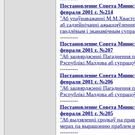
Постановление Совета Минист
февраля 2001 г. №214
"Аб упаўнаважаннi М.М.Хвасто
аб садзейнiчаннi ажыццяўленню
гандлёвым i эканамiчным супра
----------
Постановление Совета Минист
февраля 2001 г. №207
"Аб зацвярджэннi Пагаднення п
Рэспублiкi Малдова аб супрацоў
----------
Постановление Совета Минист
февраля 2001 г. №206
"Аб зацвярджэннi Пагаднення п
Рэспублiкi Малдова аб супрацоў
----------
Постановление Совета Минист
февраля 2001 г. №205
"Аб выдзяленнi сродкаў на пра
мерах па вырашэнню праблем ра
----------