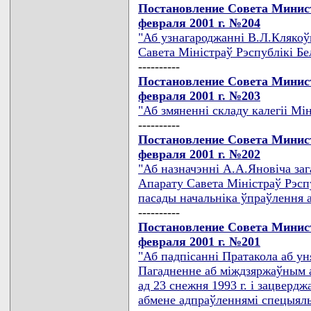
Постановление Совета Минист
февраля 2001 г. №204
"Аб узнагароджаннi В.Л.Клякоў
Савета Мiнiстраў Рэспублiкi Бе
----------
Постановление Совета Минист
февраля 2001 г. №203
"Аб змяненнi складу калегii Мi
----------
Постановление Совета Минист
февраля 2001 г. №202
"Аб назначэннi А.А.Яновiча заг
Апарату Савета Мiнiстраў Рэспу
пасады начальнiка ўпраўлення 
----------
Постановление Совета Минист
февраля 2001 г. №201
"Аб падпiсаннi Пратакола аб ун
Пагадненне аб мiждзяржаўным 
ад 23 снежня 1993 г. i зацвер
абмене адпраўленнямi спецыяль