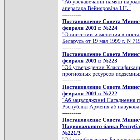
"Аб увекавечаннi памяцi народ
аператара Вейняровiча I.Н."
----------
Постановление Совета Минист
февраля 2001 г. №224
"О внесении изменения в пост
Беларусь от 19 мая 1999 г. N 71
----------
Постановление Совета Минист
февраля 2001 г. №223
"Об утверждении Классификаци
прогнозных ресурсов подземны
----------
Постановление Совета Минист
февраля 2001 г. №222
"Аб зацвярджэннi Пагаднення п
Рэспублiкi Арменiя аб навуков
----------
Постановление Совета Минис
Национального банка Республи
№221/3
"Об освобождении Белорусского