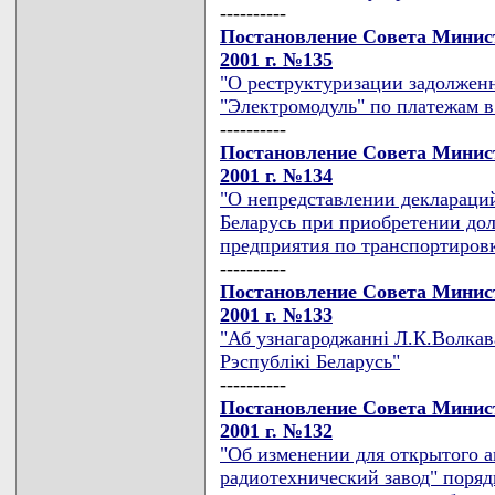
----------
Постановление Совета Минист
2001 г. №135
"О реструктуризации задолжен
"Электромодуль" по платежам 
----------
Постановление Совета Минист
2001 г. №134
"О непредставлении декларац
Беларусь при приобретении дол
предприятия по транспортировке
----------
Постановление Совета Минист
2001 г. №133
"Аб узнагароджаннi Л.К.Волкав
Рэспублiкi Беларусь"
----------
Постановление Совета Минист
2001 г. №132
"Об изменении для открытого 
радиотехнический завод" поряд