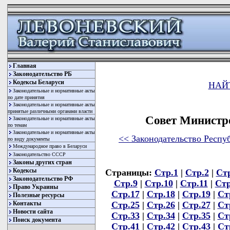
Главная
Законодательство РБ
Кодексы Беларуси
НАЙ
Законодательные и нормативные акты
по дате принятия
Законодательные и нормативные акты
принятые различными органами власти
Совет Министр
Законодательные и нормативные акты
по темам
Законодательные и нормативные акты
<< Законодательство Респу
по виду документы
Международное право в Беларуси
Законодательство СССР
Законы других стран
Кодексы
Страницы:
Стр.1
|
Стр.2
|
Ст
Законодательство РФ
Стр.9
|
Стр.10
|
Стр.11
|
Стр
Право Украины
Стр.17
|
Стр.18
|
Стр.19
|
Ст
Полезные ресурсы
Стр.25
|
Стр.26
|
Стр.27
|
Ст
Контакты
Новости сайта
Стр.33
|
Стр.34
|
Стр.35
|
Ст
Поиск документа
Стр.41
|
Стр.42
|
Стр.43
|
Ст