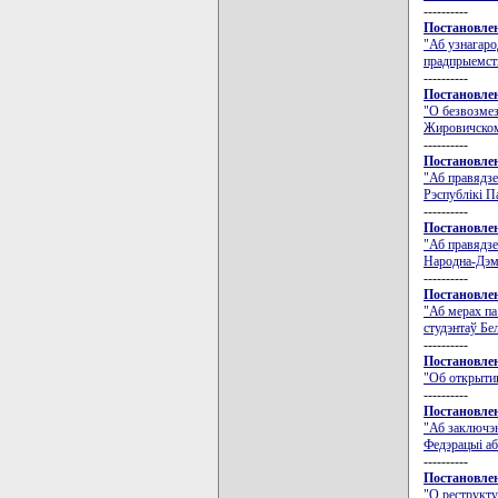
----------
Постановлен
"Аб узнагаро
прадпрыемств
----------
Постановлен
"О безвозме
Жировичском
----------
Постановлен
"Аб правядзе
Рэспублiкi П
----------
Постановлен
"Аб правядзе
Народна-Дэма
----------
Постановлен
"Аб мерах па
студэнтаў Бе
----------
Постановлен
"Об открытии
----------
Постановлен
"Аб заключэн
Федэрацыi аб
----------
Постановлен
"О реструкту