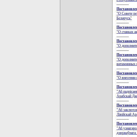
----------
Постановлен
"О Совете р
Беларусь"
----------
Постановлен
"О ставках а
----------
Постановлен
"О дополните
----------
Постановлен
"О дополнит
витаминных 
----------
Постановлен
"О внесении 
----------
Постановлен
"Аб падпiсан
Арабскай Джа
----------
Постановлен
"Аб заключэн
Лiвiйскай Ар
----------
Постановлен
"Аб узнагаро
дзяржаўнага 