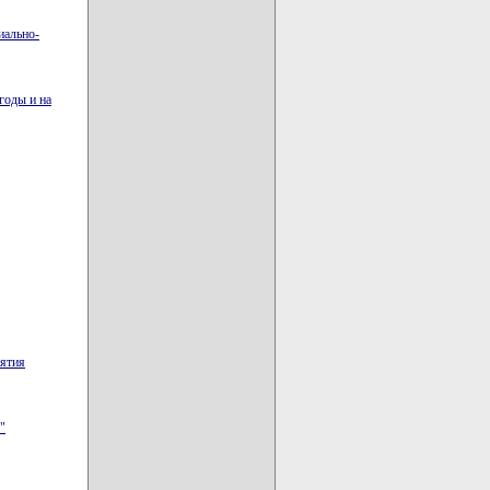
иально-
годы и на
иятия
"