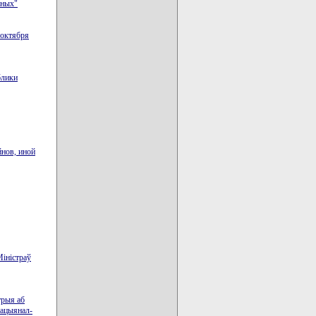
ьных"
 октября
блики
йнов, иной
Мiнiстраў
трыя аб
нацыянал-