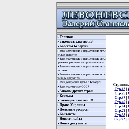
Главная
Законодательство РБ
Кодексы Беларуси
Законодательные и нормативные акты
по дате принятия
Законодательные и нормативные акты
принятые различными органами власти
Законодательные и нормативные акты
по темам
Законодательные и нормативные акты
по виду документы
Международное право в Беларуси
Страниц
Законодательство СССР
Стр.13
|
Законы других стран
Стр.25
|
Кодексы
Стр.37
|
Законодательство РФ
Стр.49
|
Право Украины
Стр.61
|
Полезные ресурсы
Стр.73
|
Контакты
Стр.85
|
Новости сайта
Стр.97
|
Поиск документа