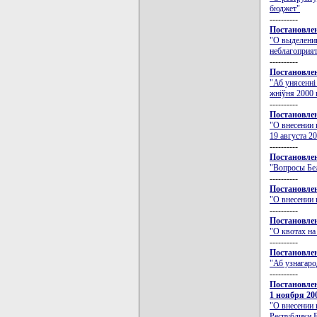
бюджет"
----------
Постановлен
"О выделении
неблагоприя
----------
Постановлен
"Аб унясеннi
жнiўня 2000 г
----------
Постановлен
"О внесении 
19 августа 20
----------
Постановлен
"Вопросы Бе
----------
Постановлен
"О внесении 
----------
Постановлен
"О квотах на
----------
Постановлен
"Аб узнагаро
----------
Постановлен
1 ноября 20
"О внесении 
Республики Б