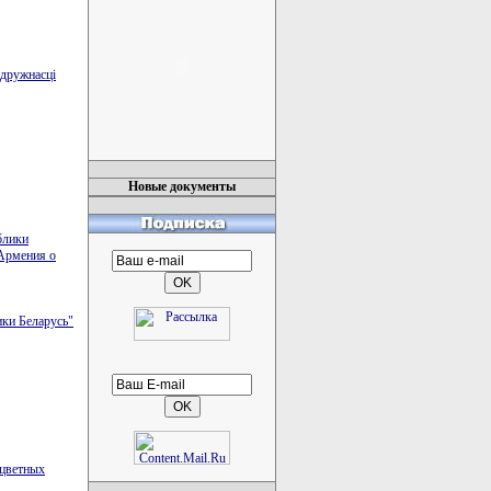
адружнасцi
Новые документы
блики
Армения о
ики Беларусь"
 цветных