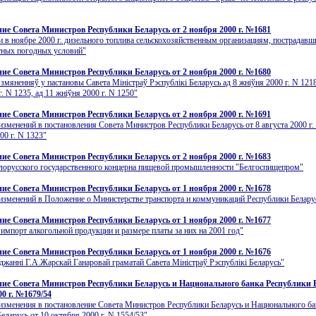
ие Совета Министров Республики Беларусь от 2 ноября 2000 г. №1681
 в ноябре 2000 г. дизельного топлива сельскохозяйственным организациям, пострадавш
тных погодных условий"
ие Совета Министров Республики Беларусь от 2 ноября 2000 г. №1680
 змяненняў у пастановы Савета Мiнiстраў Рэспублiкi Беларусь ад 8 жнiўня 2000 г. N 1218
. N 1235, ад 11 жнiўня 2000 г. N 1250"
ие Совета Министров Республики Беларусь от 2 ноября 2000 г. №1691
изменений в постановления Совета Министров Республики Беларусь от 8 августа 2000 г. 
00 г. N 1323"
ие Совета Министров Республики Беларусь от 2 ноября 2000 г. №1683
лорусского государственного концерна пищевой промышленности "Белгоспищепром"
ие Совета Министров Республики Беларусь от 1 ноября 2000 г. №1678
изменений в Положение о Министерстве транспорта и коммуникаций Республики Белару
ие Совета Министров Республики Беларусь от 1 ноября 2000 г. №1677
 импорт алкогольной продукции и размере платы за них на 2001 год"
ие Совета Министров Республики Беларусь от 1 ноября 2000 г. №1676
джаннi Г.А.Жарскай Ганаровай граматай Савета Мiнiстраў Рэспублiкi Беларусь"
ие Совета Министров Республики Беларусь и Национального банка Республики 
00 г. №1679/54
изменения в постановление Совета Министров Республики Беларусь и Национального ба
еларусь от 10 октября 2000 г. N 1554/53"