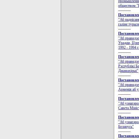
промышленнос
обществом "
----------
Постановлен
"Аб падпiсан
галiне турыз
----------
Постановлен
"Аб правядзе
Урадам, Цэнт
1992 - 1994 
----------
Постановлен
"Аб правядзе
Рэспублiкi 
Джамахiрыi"
----------
Постановлен
"Аб правядзе
Арменiя аб у
----------
Постановлен
"Аб узнагаро
Савета Мiнiс
----------
Постановлен
"Аб узнагаро
Беларусь"
----------
Постановлен