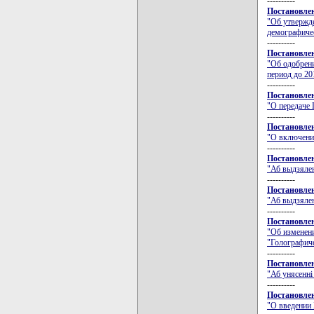
----------
Постановлен
"Об утвержд
демографичес
----------
Постановлен
"Об одобрени
период до 20
----------
Постановлен
"О передаче
----------
Постановлен
"О включении
----------
Постановлен
"Аб выдзялен
----------
Постановлен
"Аб выдзялен
----------
Постановлен
"Об изменен
"Голографич
----------
Постановлен
"Аб унясеннi
----------
Постановлен
"О введении 