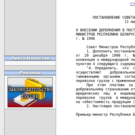
<
        ПОСТАНОВЛЕНИЕ СОВЕТА
                       11 ма
О ВНЕСЕНИИ ДОПОЛНЕНИЯ В ПОСТ
МИНИСТРОВ РЕСПУБЛИКИ БЕЛАРУС
г. № 1996

     Совет Министров Республ
     1. Дополнить постановле
от  29  декабря  1998  г.  №
конвенции о международной пе
пунктом 4 следующего содержа
     "4. Определить,  что  с
осуществляют    добровольное
таможенными  органами  согла
перевозке грузов с применени
     При  этом  платежи  за 
добровольному страхованию от
юридических  лиц  и  индивид
перевозки  грузов  в междуна
на себестоимость продукции (
     2. Настоящее постановле
Премьер-министр Республики Б