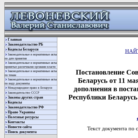
Главная
Законодательство РБ
Кодексы Беларуси
НАЙ
Законодательные и нормативные акты
по дате принятия
Законодательные и нормативные акты
принятые различными органами власти
Постановление Со
Законодательные и нормативные акты
по темам
Беларусь от 11 ма
Законодательные и нормативные акты
по виду документы
дополнения в пост
Международное право в Беларуси
Законодательство СССР
Республики Беларусь 
Законы других стран
Кодексы
Законодательство РФ
Право Украины
Полезные ресурсы
Контакты
Новости сайта
Текст документа по 
Поиск документа