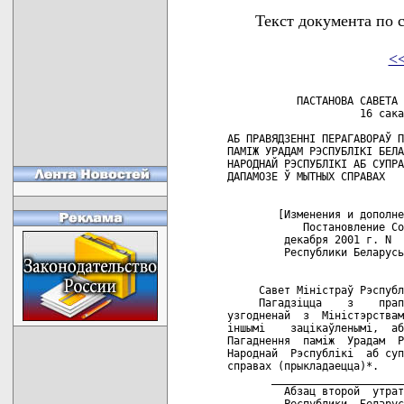
Текст документа по 
<
           ПАСТАНОВА САВЕТА 
                     16 сака
АБ ПРАВЯДЗЕННI ПЕРАГАВОРАЎ П
ПАМIЖ УРАДАМ РЭСПУБЛIКI БЕЛА
НАРОДНАЙ РЭСПУБЛIКI АБ СУПРА
ДАПАМОЗЕ Ў МЫТНЫХ СПРАВАХ

        [Изменения и дополне
            Постановление Со
         декабря 2001 г. N  
         Республики Беларусь
     Савет Мiнiстраў Рэспубл
     Пагадзiцца    з    прап
узгодненай  з  Мiнiстэрствам
iншымi    зацiкаўленымi,  аб
Пагаднення  памiж  Урадам  Р
Народнай  Рэспублiкi  аб суп
справах (прыкладаецца)*. 

       _____________________
         Абзац второй  утрат
         Республики  Беларус