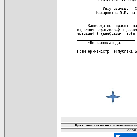
            Упаўнаважыць   С
         Макарэвiча В.В. на 
       _____________________
     Зацвердзiць  праект  на
вядзення перагавораў i дазво
змяненнi i дапаўненнi, якiя 
___________________________

     *Не рассылаецца.

Прэм'ер-мiнiстр Рэспублiкi Б
карта новых документов
При полном или частичном использовании 
© 2006