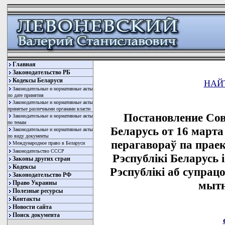
Главная
Законодательство РБ
Кодексы Беларуси
НАЙ
Законодательные и нормативные акты
по дате принятия
Законодательные и нормативные акты
принятые различными органами власти
Постановление Со
Законодательные и нормативные акты
по темам
Беларусь от 16 марта
Законодательные и нормативные акты
по виду документы
перагавораў па прае
Международное право в Беларуси
Законодательство СССР
Рэспублiкi Беларусь
Законы других стран
Кодексы
Рэспублiкi аб супрацо
Законодательство РФ
мытн
Право Украины
Полезные ресурсы
Контакты
Новости сайта
Поиск документа